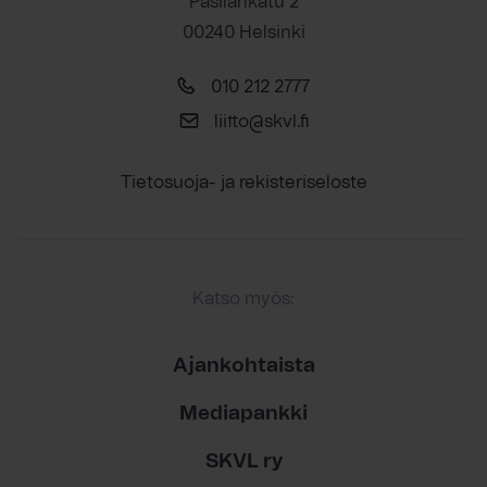
Pasilankatu 2
00240 Helsinki
010 212 2777
liitto@skvl.fi
Tietosuoja- ja rekisteriseloste
Katso myös:
Ajankohtaista
Mediapankki
SKVL ry