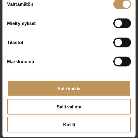
Välttämätön
valinta
Nimi
*
Mieltymykset
Tilastot
Sähköposti
*
Markkinointi
Viesti
Salli kaikki
Salli valinta
Kiellä
Haluan että minuun otetaan yhteyttä puhelimitse