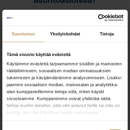
asuntoasioissa?
Jätä yhteystietosi, niin otan yhteyttä
Suostumus
Yksityiskohdat
Tietoja
Simo Luoma
0505509443
Tämä sivusto käyttää evästeitä
simo.luoma@erkkeri.fi
Käytämme evästeitä tarjoamamme sisällön ja mainosten
räätälöimiseen, sosiaalisen median ominaisuuksien
tukemiseen ja kävijämäärämme analysoimiseen. Lisäksi
jaamme sosiaalisen median, mainosalan ja analytiikka-
alan kumppaneillemme tietoja siitä, miten käytät
"
*
" näyttää pakolliset kentät
sivustoamme. Kumppanimme voivat yhdistää näitä
tietoja muihin tietoihin, joita olet antanut heille tai joita on
kerätty, kun olet käyttänyt heidän palvelujaan.
Aihe
Suostumuksen