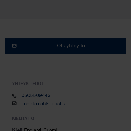
Ota yhteyttä
YHTEYSTIEDOT
0505509443
Lähetä sähköpostia
KIELITAITO
Englanti, Suomi
Kieli: