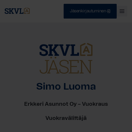
Jäsenkirjautuminen
Ava
val
Skip
Sulje
to
content
HAE
Simo Luoma
Erkkeri Asunnot Oy – Vuokraus
Vuokravälittäjä