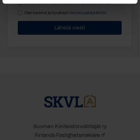
Haluan että minuun otetaan yhteyttä puhelimitse
Olen lukenut ja hyväksyn
tietosuojakäytännöt
Suomen Kiinteistönvälittäjät ry
Finlands Fastighetsmäklare rf