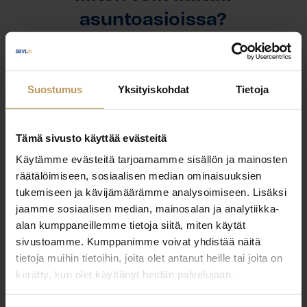
asuntoasioissa?
Jätä yhteystietosi, niin otan yhteyttä
Suostumus
Yksityiskohdat
Tietoja
Juho Elevaara
Tämä sivusto käyttää evästeitä
0415376065
Käytämme evästeitä tarjoamamme sisällön ja mainosten
juho.elevaara@erkkeri.fi
räätälöimiseen, sosiaalisen median ominaisuuksien
tukemiseen ja kävijämäärämme analysoimiseen. Lisäksi
jaamme sosiaalisen median, mainosalan ja analytiikka-
alan kumppaneillemme tietoja siitä, miten käytät
"
*
" näyttää pakolliset kentät
sivustoamme. Kumppanimme voivat yhdistää näitä
tietoja muihin tietoihin, joita olet antanut heille tai joita on
kerätty, kun olet käyttänyt heidän palvelujaan.
Aihe