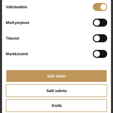
Suostumuksen
Välttämätön
valinta
Nimi
*
Mieltymykset
Tilastot
Sähköposti
*
Markkinointi
Viesti
Salli kaikki
Salli valinta
Kiellä