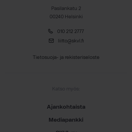
Pasilankatu 2
00240 Helsinki
010 212 2777
liitto@skvl.fi
Tietosuoja- ja rekisteriseloste
Katso myös:
Ajankohtaista
Mediapankki