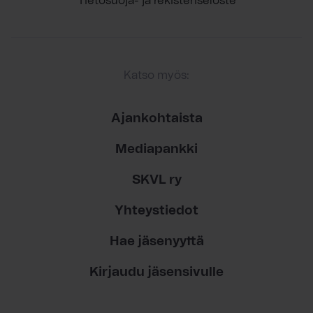
Tietosuoja- ja rekisteriseloste
Katso myös:
Ajankohtaista
Mediapankki
SKVL ry
Yhteystiedot
Hae jäsenyyttä
Kirjaudu jäsensivulle