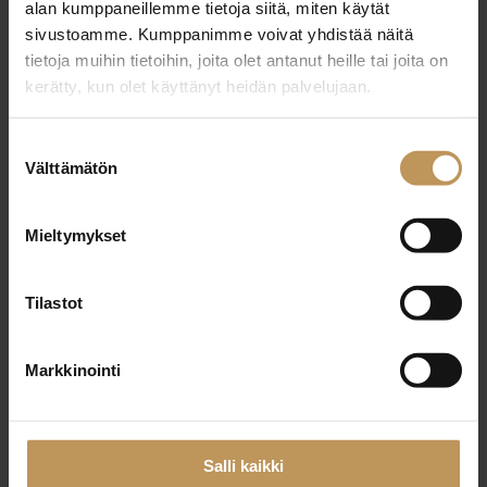
alan kumppaneillemme tietoja siitä, miten käytät
23.10.2024
sivustoamme. Kumppanimme voivat yhdistää näitä
tietoja muihin tietoihin, joita olet antanut heille tai joita on
Piia Rosvall
kerätty, kun olet käyttänyt heidän palvelujaan.
Lue artikkeli
Suostumuksen
Välttämätön
valinta
Mieltymykset
Tilastot
Markkinointi
Salli kaikki