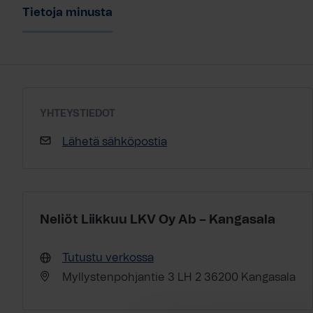
Tietoja minusta
YHTEYSTIEDOT
Lähetä sähköpostia
Neliöt Liikkuu LKV Oy Ab – Kangasala
Tutustu verkossa
Myllystenpohjantie 3 LH 2 36200 Kangasala