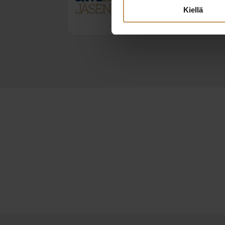
viivi@neliotliikkuu.fi
Kiellä