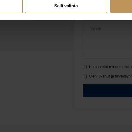
Salli valinta
Viesti
Haluan että minuun oteta
Olen lukenut ja hyväksyn