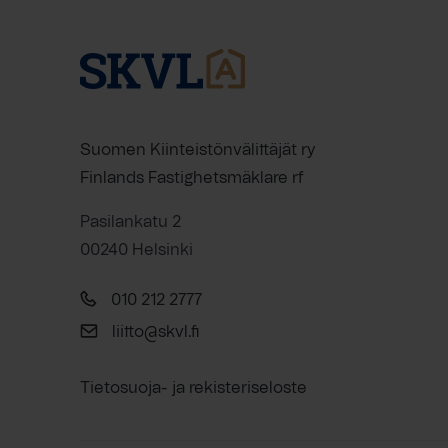
Suomen Kiinteistönvälittäjät ry
Finlands Fastighetsmäklare rf
Pasilankatu 2
00240 Helsinki
010 212 2777
liitto@skvl.fi
Tietosuoja- ja rekisteriseloste