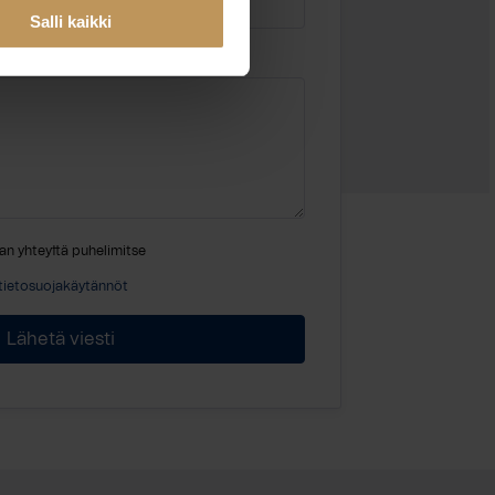
Salli kaikki
an yhteyttä puhelimitse
tietosuojakäytännöt