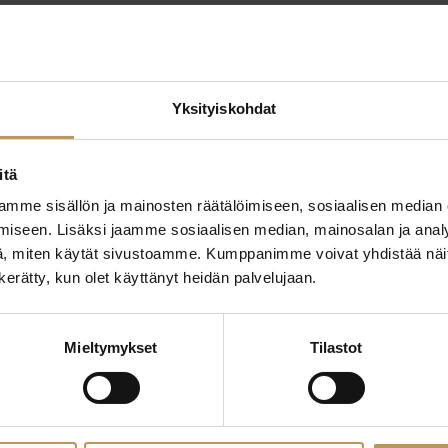
Yksityiskohdat
itä
mme sisällön ja mainosten räätälöimiseen, sosiaalisen median
ttaa
"
*
" näyttää pakolliset
iseen. Lisäksi jaamme sosiaalisen median, mainosalan ja analy
, miten käytät sivustoamme. Kumppanimme voivat yhdistää näitä t
ssa?
n kerätty, kun olet käyttänyt heidän palvelujaan.
Aihe
hteyttä
Mieltymykset
Tilastot
Nimi
*