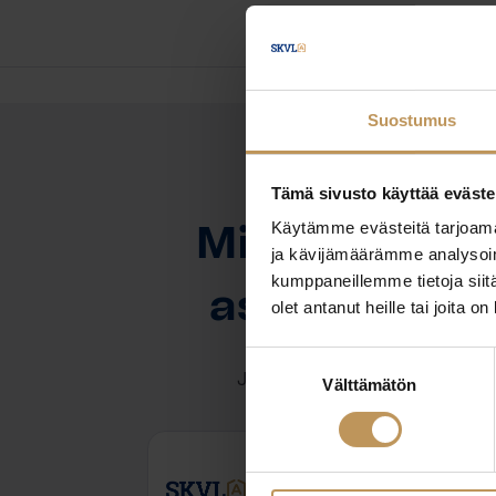
Suostumus
Tämä sivusto käyttää eväste
OTA YHTEYTTÄ
Käytämme evästeitä tarjoama
Miten voin au
ja kävijämäärämme analysoim
kumppaneillemme tietoja siitä
asuntoasioi
olet antanut heille tai joita o
Suostumuksen
Jätä yhteystietosi, niin otan y
Välttämätön
valinta
Viivi Ranta-Krenkku