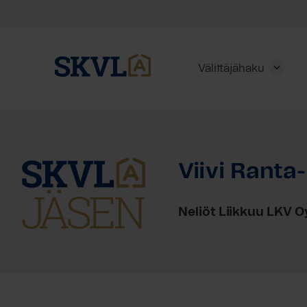
Välittäjähaku
Skip
to
content
Viivi Ranta
HAE
Neliöt Liikkuu LKV O