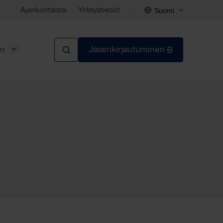
Suomi
Ajankohtaista
Yhteystiedot
en
Jäsenkirjautuminen
Sulje