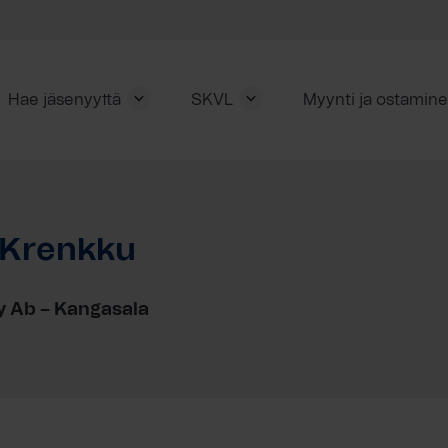
Hae jäsenyyttä
SKVL
Myynti ja ostamin
-Krenkku
y Ab – Kangasala