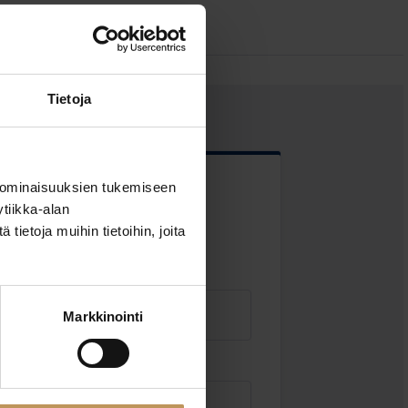
Tietoja
 ominaisuuksien tukemiseen
 kentät
tiikka-alan
ietoja muihin tietoihin, joita
Markkinointi
Sähköposti
*