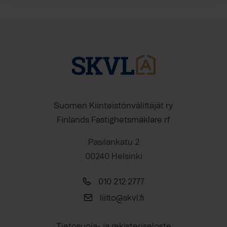
Suomen Kiinteistönvälittäjät ry
Finlands Fastighetsmäklare rf
Pasilankatu 2
00240 Helsinki
010 212 2777
liitto@skvl.fi
Tietosuoja- ja rekisteriseloste