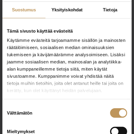
johanna.oksanen@neliotliikkuu.fi
Suostumus
Yksityiskohdat
Tietoja
Tämä sivusto käyttää evästeitä
Käytämme evästeitä tarjoamamme sisällön ja mainosten
"
*
" näyttää pakolliset kentät
räätälöimiseen, sosiaalisen median ominaisuuksien
tukemiseen ja kävijämäärämme analysoimiseen. Lisäksi
jaamme sosiaalisen median, mainosalan ja analytiikka-
alan kumppaneillemme tietoja siitä, miten käytät
Aihe
sivustoamme. Kumppanimme voivat yhdistää näitä
tietoja muihin tietoihin, joita olet antanut heille tai joita on
kerätty, kun olet käyttänyt heidän palvelujaan.
Nimi
*
Suostumuksen
Välttämätön
valinta
Sähköposti
*
Mieltymykset