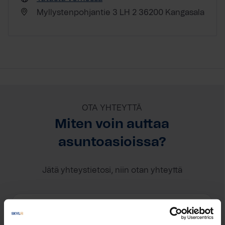
Myllystenpohjantie 3 LH 2 36200 Kangasala
OTA YHTEYTTÄ
Miten voin auttaa
asuntoasioissa?
Jätä yhteystietosi, niin otan yhteyttä
Johanna Oksanen