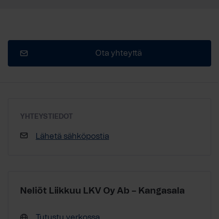
Ota yhteyttä
YHTEYSTIEDOT
Lähetä sähköpostia
Neliöt Liikkuu LKV Oy Ab – Kangasala
Tutustu verkossa