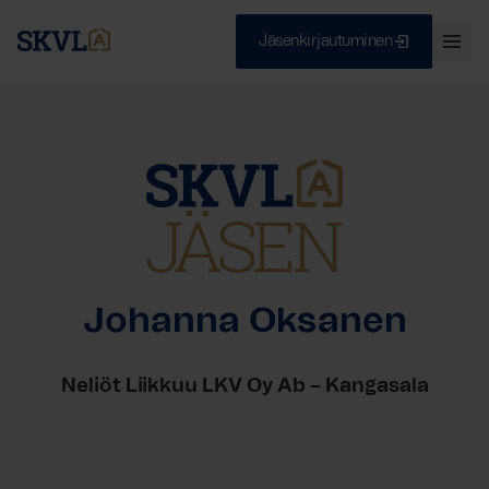
Jäsenkirjautuminen
Ava
val
Skip
Sulje
to
content
HAE
Johanna Oksanen
Neliöt Liikkuu LKV Oy Ab – Kangasala