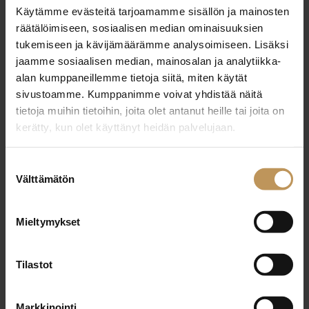
Käytämme evästeitä tarjoamamme sisällön ja mainosten
25.3.2025
räätälöimiseen, sosiaalisen median ominaisuuksien
Janette Lehtosaari
tukemiseen ja kävijämäärämme analysoimiseen. Lisäksi
jaamme sosiaalisen median, mainosalan ja analytiikka-
Lue artikkeli
alan kumppaneillemme tietoja siitä, miten käytät
sivustoamme. Kumppanimme voivat yhdistää näitä
tietoja muihin tietoihin, joita olet antanut heille tai joita on
kerätty, kun olet käyttänyt heidän palvelujaan.
Suostumuksen
Välttämätön
valinta
Mieltymykset
Tilastot
Markkinointi