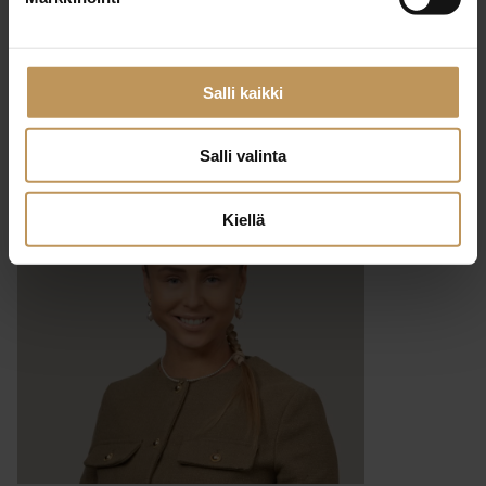
25.3.2025
Teemu Penninkangas
Salli kaikki
Lue artikkeli
Salli valinta
Kiellä