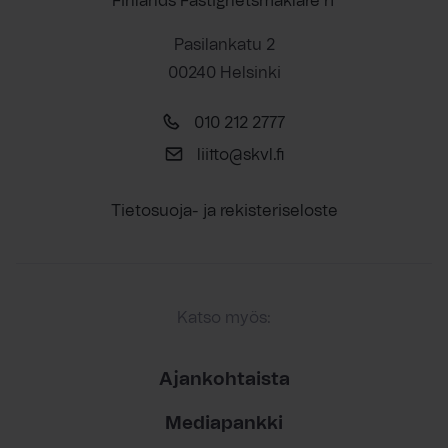
Finlands Fastighetsmäklare rf
Pasilankatu 2
00240 Helsinki
010 212 2777
liitto@skvl.fi
Tietosuoja- ja rekisteriseloste
Katso myös:
Ajankohtaista
Mediapankki