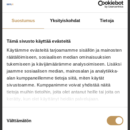
Riikka Hämäläinen
Suostumus
Yksityiskohdat
Tietoja
riikka.hamalainen@asuntopehtoori.fi
Tämä sivusto käyttää evästeitä
Käytämme evästeitä tarjoamamme sisällön ja mainosten
räätälöimiseen, sosiaalisen median ominaisuuksien
tukemiseen ja kävijämäärämme analysoimiseen. Lisäksi
"
*
" näyttää pakolliset kentät
jaamme sosiaalisen median, mainosalan ja analytiikka-
alan kumppaneillemme tietoja siitä, miten käytät
sivustoamme. Kumppanimme voivat yhdistää näitä
Aihe
tietoja muihin tietoihin, joita olet antanut heille tai joita on
kerätty, kun olet käyttänyt heidän palvelujaan.
Suostumuksen
Nimi
*
Välttämätön
valinta