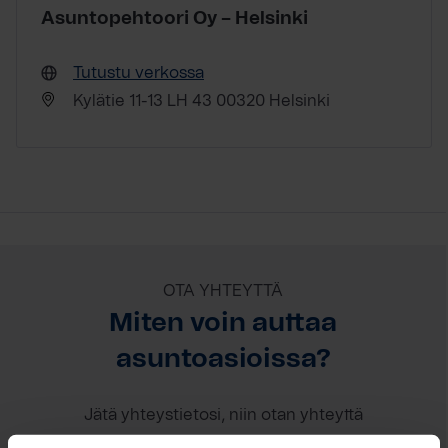
Asuntopehtoori Oy – Helsinki
Tutustu verkossa
Kylätie 11-13 LH 43 00320 Helsinki
OTA YHTEYTTÄ
Miten voin auttaa
asuntoasioissa?
Jätä yhteystietosi, niin otan yhteyttä