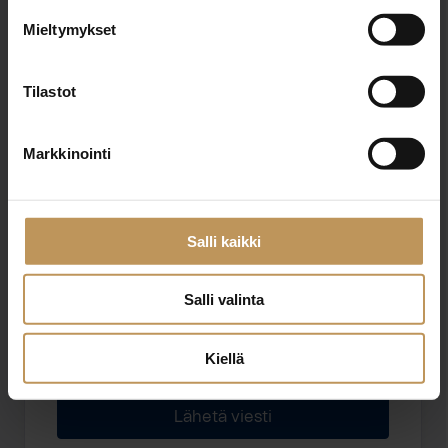
Mieltymykset
Sähköposti
*
Tilastot
Markkinointi
Viesti
Salli kaikki
Salli valinta
Haluan että minuun otetaan yhteyttä puhelimitse
Kiellä
Olen lukenut ja hyväksyn
tietosuojakäytännöt