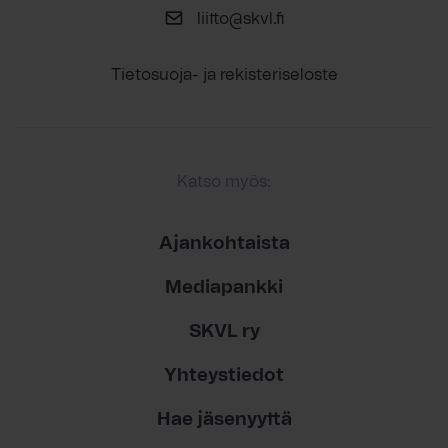
liitto@skvl.fi
Tietosuoja- ja rekisteriseloste
Katso myös:
Ajankohtaista
Mediapankki
SKVL ry
Yhteystiedot
Hae jäsenyyttä