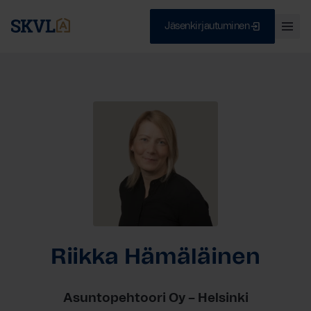
Jäsenkirjautuminen
Ava
val
Skip
Sulje
to
content
HAE
Riikka Hämäläinen
Asuntopehtoori Oy – Helsinki