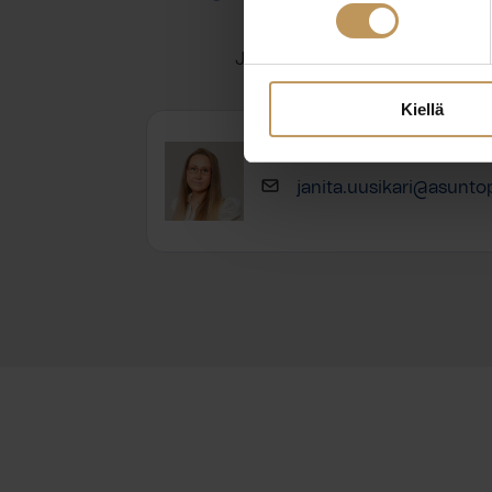
Jätä yhteystietosi, niin otan y
Kiellä
Janita Uusikari
janita.uusikari@asuntop