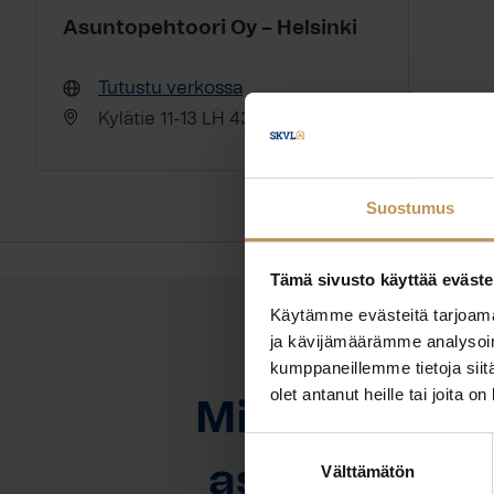
Asuntopehtoori Oy – Helsinki
Tutustu verkossa
Kylätie 11-13 LH 43 00320 Helsinki
Suostumus
Tämä sivusto käyttää eväste
Käytämme evästeitä tarjoama
ja kävijämäärämme analysoim
kumppaneillemme tietoja siitä
OTA YHTEYTTÄ
olet antanut heille tai joita o
Miten voin au
Suostumuksen
asuntoasioi
Välttämätön
valinta