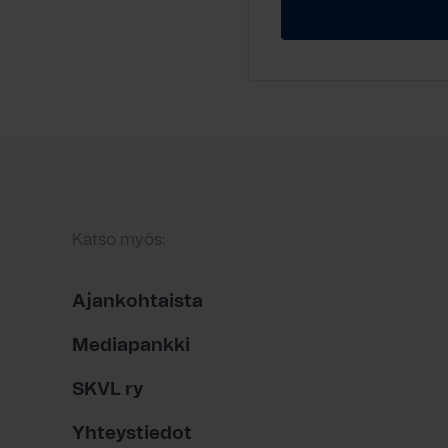
Katso myös:
Ajankohtaista
Mediapankki
SKVL ry
Yhteystiedot