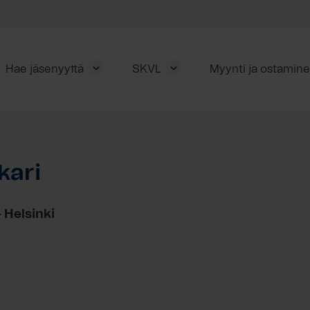
Hae jäsenyyttä
SKVL
Myynti ja ostamin
kari
 Helsinki