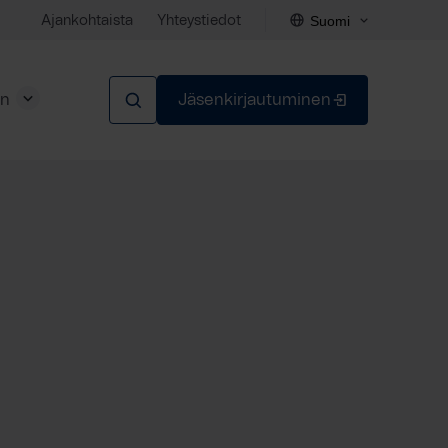
Suomi
Ajankohtaista
Yhteystiedot
en
Jäsenkirjautuminen
Sulje