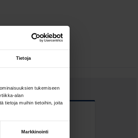
Tietoja
 ominaisuuksien tukemiseen
tiikka-alan
ietoja muihin tietoihin, joita
 kentät
Markkinointi