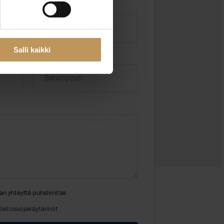
Salli kaikki
Sähköposti
*
an yhteyttä puhelimitse
tietosuojakäytännöt