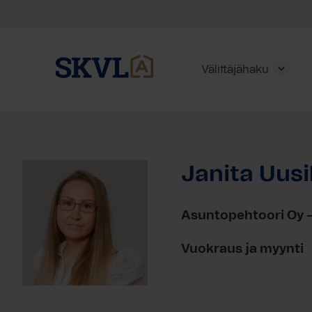
Välittäjähaku
Skip
to
content
Janita Uusi
HAE
Asuntopehtoori Oy –
Vuokraus ja myynti