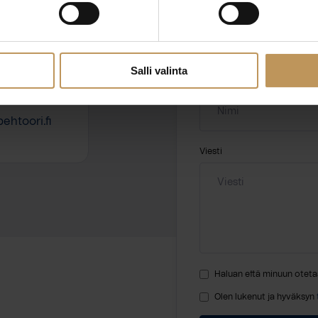
Aihe
hteyttä
Salli valinta
Nimi
*
ehtoori.fi
Viesti
Haluan että minuun oteta
Olen lukenut ja hyväksyn