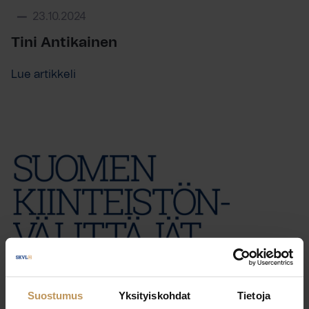
23.10.2024
Tini Antikainen
Lue artikkeli
Suostumus
Yksityiskohdat
Tietoja