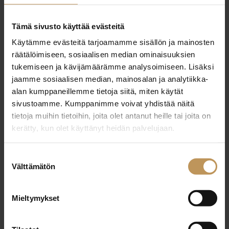
23.10.2024
Tämä sivusto käyttää evästeitä
Tiina Myllyniemi
Käytämme evästeitä tarjoamamme sisällön ja mainosten
räätälöimiseen, sosiaalisen median ominaisuuksien
Lue artikkeli
tukemiseen ja kävijämäärämme analysoimiseen. Lisäksi
jaamme sosiaalisen median, mainosalan ja analytiikka-
alan kumppaneillemme tietoja siitä, miten käytät
sivustoamme. Kumppanimme voivat yhdistää näitä
tietoja muihin tietoihin, joita olet antanut heille tai joita on
kerätty, kun olet käyttänyt heidän palvelujaan.
Suostumuksen
Välttämätön
valinta
Mieltymykset