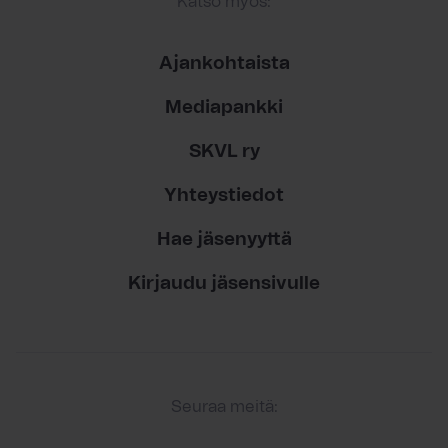
Katso myös:
Ajankohtaista
Mediapankki
SKVL ry
Yhteystiedot
Hae jäsenyyttä
Kirjaudu jäsensivulle
Seuraa meitä: