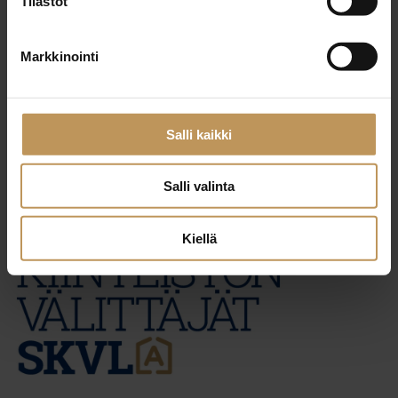
Tilastot
23.10.2024
Markkinointi
Sirpa Rajalainen
Lue artikkeli
Salli kaikki
Salli valinta
Kiellä