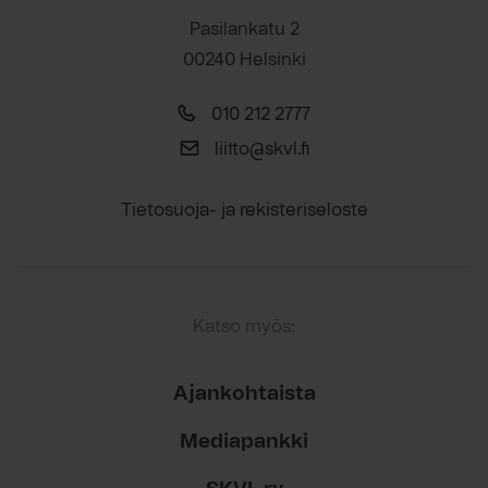
Pasilankatu 2
00240 Helsinki
010 212 2777
liitto@skvl.fi
Tietosuoja- ja rekisteriseloste
Katso myös:
Ajankohtaista
Mediapankki