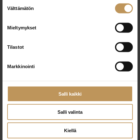
Suostumuksen
29.2.2024
Välttämätön
valinta
Lasse Mällinen
Mieltymykset
Lue artikkeli
Tilastot
Markkinointi
Salli kaikki
Salli valinta
Kiellä