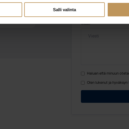
Salli valinta
totahkola.fi
Viesti
Haluan että minuun oteta
Olen lukenut ja hyväksyn