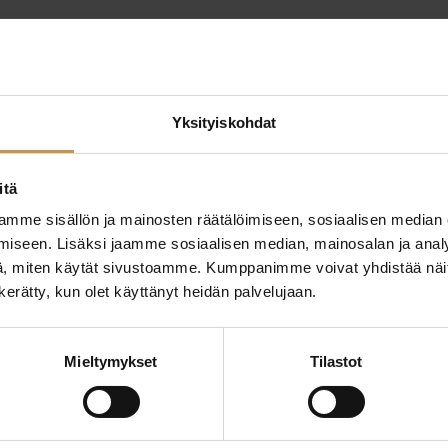
Yksityiskohdat
itä
mme sisällön ja mainosten räätälöimiseen, sosiaalisen median
ttaa
iseen. Lisäksi jaamme sosiaalisen median, mainosalan ja analy
"
*
" näyttää pakolliset
, miten käytät sivustoamme. Kumppanimme voivat yhdistää näitä t
n kerätty, kun olet käyttänyt heidän palvelujaan.
ssa?
Aihe
Mieltymykset
Tilastot
hteyttä
Nimi
*