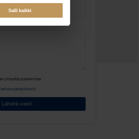
Salli kaikki
an yhteyttä puhelimitse
tietosuojakäytännöt