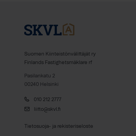
Suomen Kiinteistönvälittäjät ry
Finlands Fastighetsmäklare rf
Pasilankatu 2
00240 Helsinki
010 212 2777
liitto@skvl.fi
Tietosuoja- ja rekisteriseloste