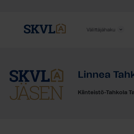
Välittäjähaku
Skip
to
content
Linnea Tah
HAE
Kiinteistö-Tahkola 