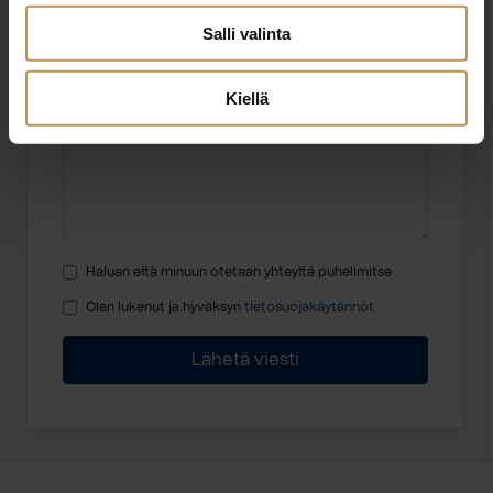
Salli valinta
Viesti
Kiellä
Haluan että minuun otetaan yhteyttä puhelimitse
Olen lukenut ja hyväksyn
tietosuojakäytännöt