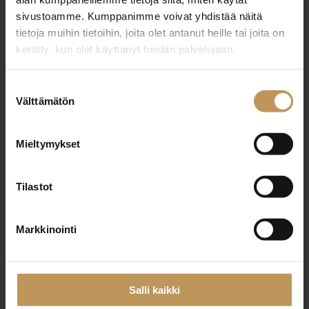
sivustoamme. Kumppanimme voivat yhdistää näitä
jani.kaisto@kiinteistotahkola.fi
tietoja muihin tietoihin, joita olet antanut heille tai joita on
kerätty, kun olet käyttänyt heidän palvelujaan.
Suostumuksen
"
*
" näyttää pakolliset kentät
Välttämätön
valinta
Mieltymykset
Aihe
Tilastot
Nimi
*
Markkinointi
Salli kaikki
Sähköposti
*