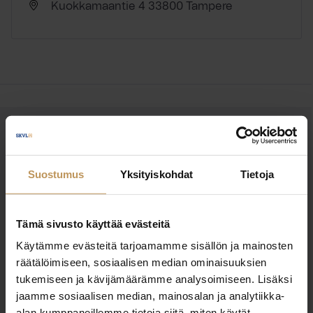
Kuokkamaantie 4 33800 Tampere
OTA YHTEYTTÄ
Miten voin auttaa
Suostumus
Yksityiskohdat
Tietoja
asuntoasioissa?
Tämä sivusto käyttää evästeitä
Jätä yhteystietosi, niin otan yhteyttä
Käytämme evästeitä tarjoamamme sisällön ja mainosten
räätälöimiseen, sosiaalisen median ominaisuuksien
Jani Kaisto
tukemiseen ja kävijämäärämme analysoimiseen. Lisäksi
jaamme sosiaalisen median, mainosalan ja analytiikka-
alan kumppaneillemme tietoja siitä, miten käytät
040 960 6424