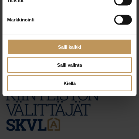
Tilastot
29.2.2024
Markkinointi
Maija Maunula
Lue artikkeli
Salli kaikki
Salli valinta
Kiellä