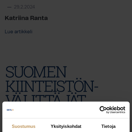
29.2.2024
Katriina Ranta
Lue artikkeli
Suostumus
Yksityiskohdat
Tietoja