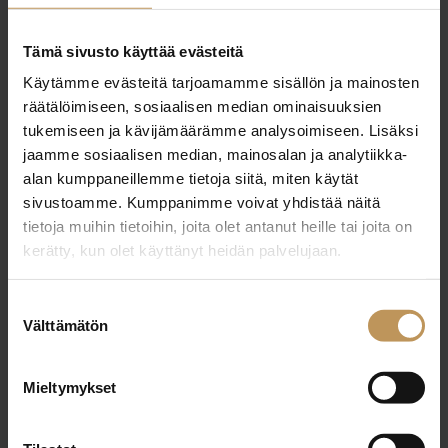
29.2.2024
Tämä sivusto käyttää evästeitä
Kaarina Nikkanen
Käytämme evästeitä tarjoamamme sisällön ja mainosten
räätälöimiseen, sosiaalisen median ominaisuuksien
Lue artikkeli
tukemiseen ja kävijämäärämme analysoimiseen. Lisäksi
jaamme sosiaalisen median, mainosalan ja analytiikka-
alan kumppaneillemme tietoja siitä, miten käytät
sivustoamme. Kumppanimme voivat yhdistää näitä
tietoja muihin tietoihin, joita olet antanut heille tai joita on
kerätty, kun olet käyttänyt heidän palvelujaan.
Suostumuksen
Välttämätön
valinta
Mieltymykset