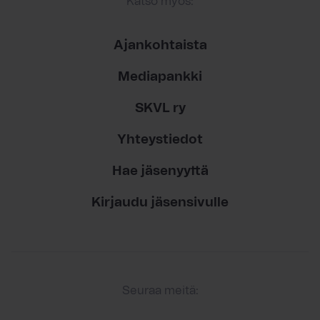
Katso myös:
Ajankohtaista
Mediapankki
SKVL ry
Yhteystiedot
Hae jäsenyyttä
Kirjaudu jäsensivulle
Seuraa meitä: