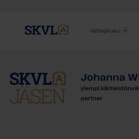
Välittäjähaku
Skip
to
content
Johanna Wi
HAE
ylempi kiinteistönvä
partner