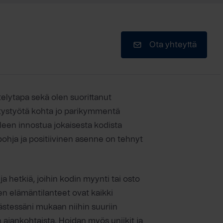
Ota yhteyttä
elytapa sekä olen suorittanut
itystyötä kohta jo parikymmentä
lleen innostua jokaisesta kodista
ohja ja positiivinen asenne on tehnyt
a hetkiä, joihin kodin myynti tai osto
iden elämäntilanteet ovat kaikki
äästessäni mukaan niihin suuriin
 ajankohtaista. Hoidan myös uniikit ja