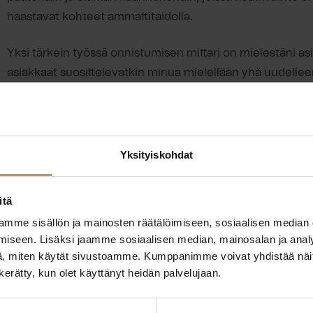
haastavat kohteet ammattitaidolla.
Yksi tärkein työssä onnistumisen mittari on mielestäni a
asiakkaat suosittelevatkin minua mielellään yhä uudelleen
rehellisyydestä, tehokkuudesta ja siitä, että asiakkaat ko
heidän puolellaan. Luotettavuus ja vuosien varrella kar
suuntaan varmuutena ja rauhallisuutena. Ammatillisesti h
lisää. Teen tätä työtä täydestä sydämestä.
Yksityiskohdat
itä
mme sisällön ja mainosten räätälöimiseen, sosiaalisen median
iseen. Lisäksi jaamme sosiaalisen median, mainosalan ja analy
, miten käytät sivustoamme. Kumppanimme voivat yhdistää näitä t
n kerätty, kun olet käyttänyt heidän palvelujaan.
ttaa
"
*
" näyttää pakolliset