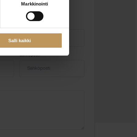
Markkinointi
Salli kaikki
Sähköposti
*