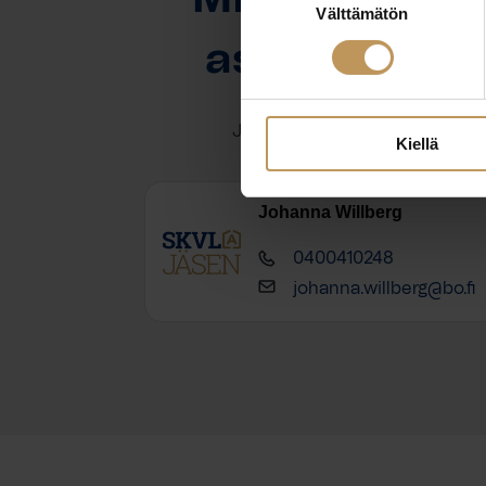
Välttämätön
valinta
asuntoasioi
Jätä yhteystietosi, niin otan y
Kiellä
Johanna Willberg
0400410248
johanna.willberg@bo.fi