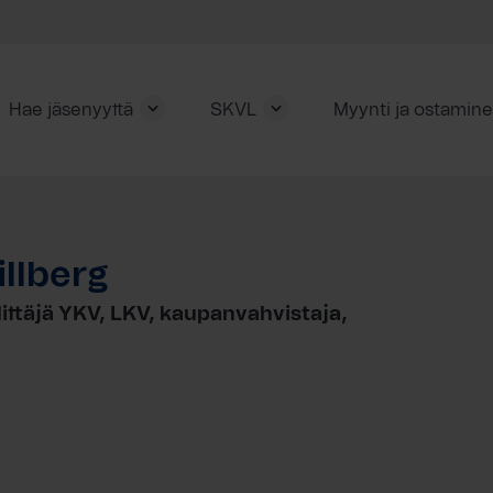
Hae jäsenyyttä
SKVL
Myynti ja ostamin
llberg
littäjä YKV, LKV, kaupanvahvistaja,