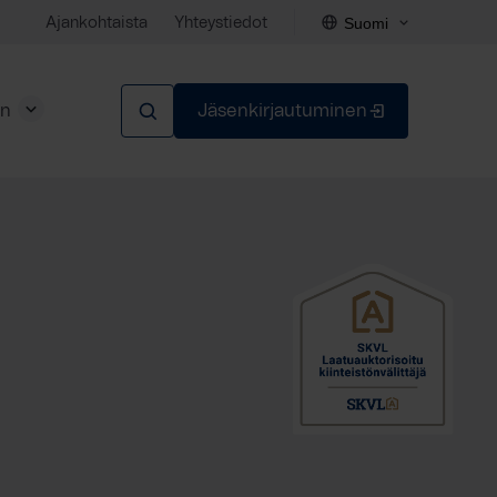
Suomi
Ajankohtaista
Yhteystiedot
en
Jäsenkirjautuminen
Sulje