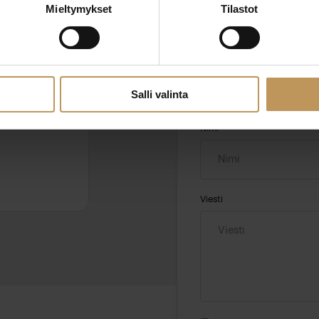
Mieltymykset
Tilastot
ssa?
Aihe
hteyttä
Salli valinta
Nimi
*
Viesti