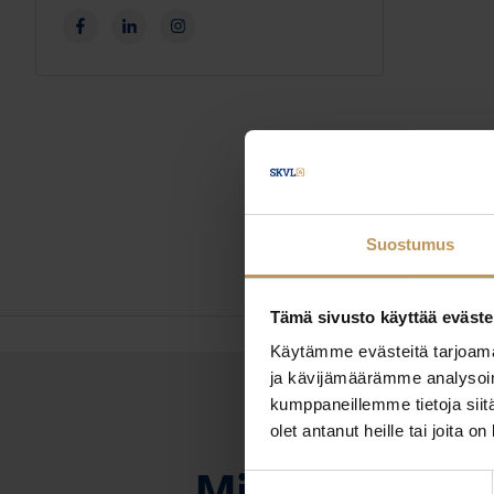
Suostumus
Tämä sivusto käyttää eväste
Käytämme evästeitä tarjoama
ja kävijämäärämme analysoim
kumppaneillemme tietoja siitä
olet antanut heille tai joita o
OTA YHTEYTTÄ
Miten voin au
Suostumuksen