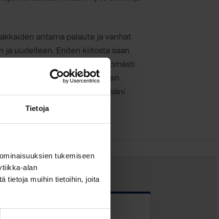
siakkaiden antama palaute ja vanhat
 ja uudelleen. Eniten kiitosta saan
kevat minun olevan aina vilpittömästi
ttunut kokemus näkyy asiakkaiden
aluan koko ajan kehittyä työssäni
Tietoja
 ominaisuuksien tukemiseen
tiikka-alan
ietoja muihin tietoihin, joita
 kentät