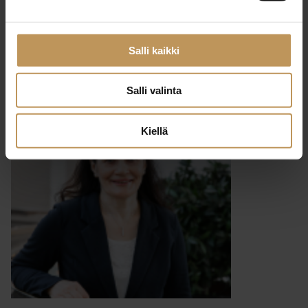
29.2.2024
Harri Kätkänaho
Salli kaikki
Lue artikkeli
Salli valinta
Kiellä