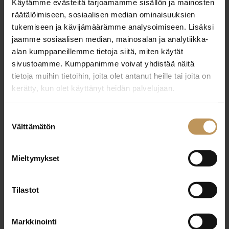
Käytämme evästeitä tarjoamamme sisällön ja mainosten
5.3.2025
räätälöimiseen, sosiaalisen median ominaisuuksien
Timo Penttilä
tukemiseen ja kävijämäärämme analysoimiseen. Lisäksi
jaamme sosiaalisen median, mainosalan ja analytiikka-
Lue artikkeli
alan kumppaneillemme tietoja siitä, miten käytät
sivustoamme. Kumppanimme voivat yhdistää näitä
tietoja muihin tietoihin, joita olet antanut heille tai joita on
kerätty, kun olet käyttänyt heidän palvelujaan.
Suostumuksen
Välttämätön
valinta
Mieltymykset
Tilastot
Markkinointi