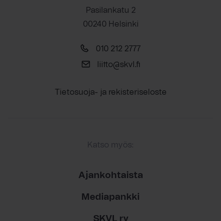
Pasilankatu 2
00240 Helsinki
010 212 2777
liitto@skvl.fi
Tietosuoja- ja rekisteriseloste
Katso myös:
Ajankohtaista
Mediapankki
SKVL ry