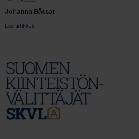
15.4.2026
Johanna Båssar
Lue artikkeli