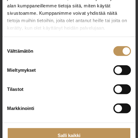
alan kumppaneillemme tietoja siitä, miten käytät
+358400565426
sivustoamme. Kumppanimme voivat yhdistää näitä
raija.feldt@katkanaho.fi
tietoja muihin tietoihin, joita olet antanut heille tai joita on
kerätty, kun olet käyttänyt heidän palvelujaan.
Suostumuksen
Välttämätön
valinta
"
*
" näyttää pakolliset kentät
Mieltymykset
Aihe
Tilastot
Markkinointi
Nimi
*
Salli kaikki