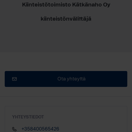
Kiinteistötoimisto Kätkänaho Oy
kiinteistönvälittäjä
Ota yhteyttä
YHTEYSTIEDOT
+358400565426