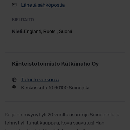
Lähetä sähköpostia
KIELITAITO
Englanti, Ruotsi, Suomi
Kieli:
Kiinteistötoimisto Kätkänaho Oy
Tutustu verkossa
Keskuskatu 10 60100 Seinäjoki
Raija on myynyt yli 20 vuotta asuntoja Seinäjoella ja
tehnyt yli tuhat kauppaa, kova saavutus! Hän