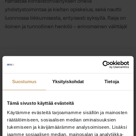
harrastaa kiinteistönvälityksen ohella
yhdistystoimintaa ja kielten opiskelua, sekä nauttii
luonnossa liikkumisesta, erityisesti syksyllä. Raija on
iloinen ja tunnollinen henkilö – erinomainen välittäjä!
OTA YHTEYTTÄ
Miten voin auttaa
Suostumus
Yksityiskohdat
Tietoja
asuntoasioissa?
Tämä sivusto käyttää evästeitä
Jätä yhteystietosi, niin otan yhteyttä
Käytämme evästeitä tarjoamamme sisällön ja mainosten
räätälöimiseen, sosiaalisen median ominaisuuksien
tukemiseen ja kävijämäärämme analysoimiseen. Lisäksi
Raija Feldt
jaamme sosiaalisen median, mainosalan ja analytiikka-