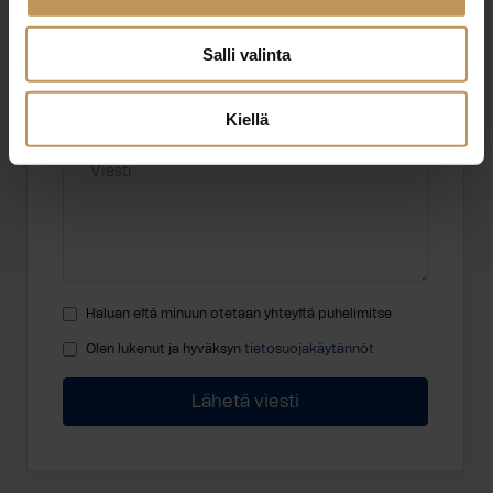
Sähköposti
*
Salli valinta
Kiellä
Viesti
Haluan että minuun otetaan yhteyttä puhelimitse
Olen lukenut ja hyväksyn
tietosuojakäytännöt