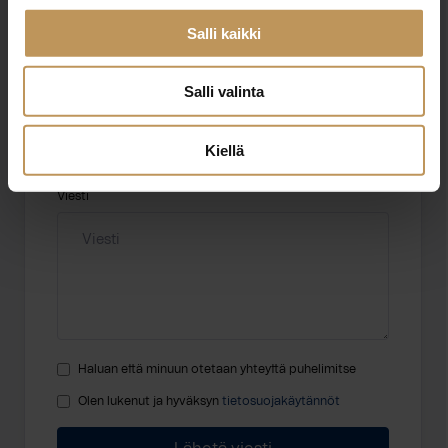
Salli kaikki
Salli valinta
Sähköposti
*
Kiellä
Viesti
Haluan että minuun otetaan yhteyttä puhelimitse
Olen lukenut ja hyväksyn
tietosuojakäytännöt