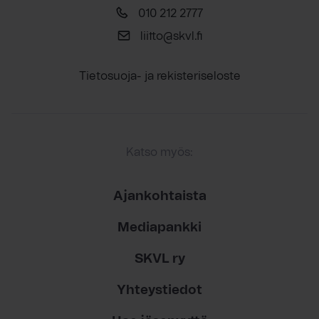
010 212 2777
liitto@skvl.fi
Tietosuoja- ja rekisteriseloste
Katso myös:
Ajankohtaista
Mediapankki
SKVL ry
Yhteystiedot