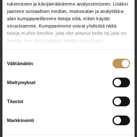
tukemiseen ja kävijämäärämme analysoimiseen. Lisäksi
jaamme sosiaalisen median, mainosalan ja analytiikka-
alan kumppaneillemme tietoja siitä, miten käytät
Harri Kätkänaho
sivustoamme. Kumppanimme voivat yhdistää näitä
tietoja muihin tietoihin, joita olet antanut heille tai joita on
+358400565460
kerätty, kun olet käyttänyt heidän palvelujaan.
harri.katkanaho@katkanaho.fi
Suostumuksen
Välttämätön
valinta
"
*
" näyttää pakolliset kentät
Mieltymykset
Tilastot
Aihe
Markkinointi
Nimi
*