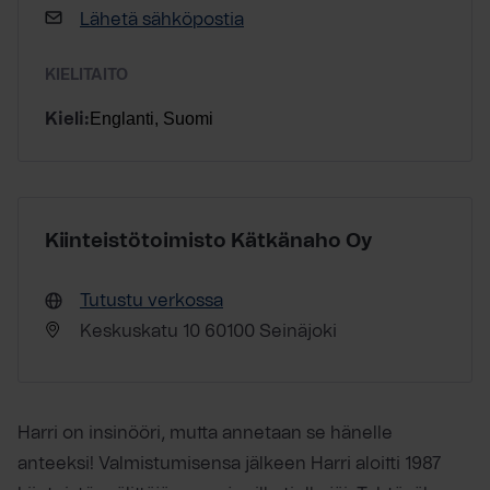
Lähetä sähköpostia
KIELITAITO
Englanti, Suomi
Kieli:
Kiinteistötoimisto Kätkänaho Oy
Tutustu verkossa
Keskuskatu 10 60100 Seinäjoki
Harri on insinööri, mutta annetaan se hänelle
anteeksi! Valmistumisensa jälkeen Harri aloitti 1987