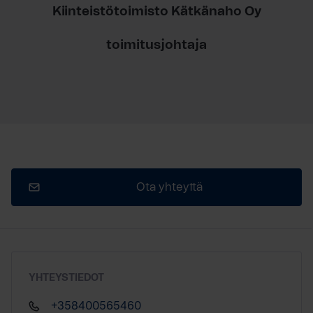
Kiinteistötoimisto Kätkänaho Oy
toimitusjohtaja
Ota yhteyttä
YHTEYSTIEDOT
+358400565460