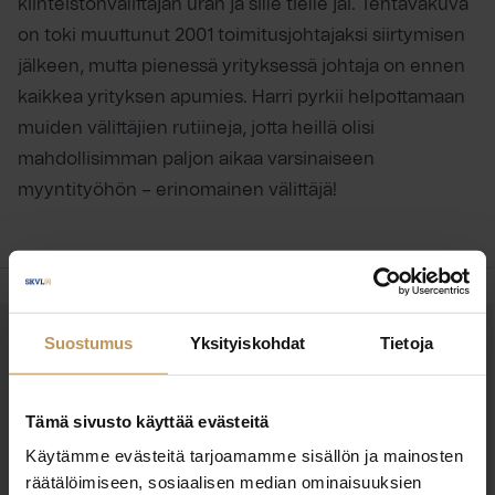
kiinteistönvälittäjän uran ja sille tielle jäi. Tehtäväkuva
on toki muuttunut 2001 toimitusjohtajaksi siirtymisen
jälkeen, mutta pienessä yrityksessä johtaja on ennen
kaikkea yrityksen apumies. Harri pyrkii helpottamaan
muiden välittäjien rutiineja, jotta heillä olisi
mahdollisimman paljon aikaa varsinaiseen
myyntityöhön – erinomainen välittäjä!
Suostumus
Yksityiskohdat
Tietoja
OTA YHTEYTTÄ
Miten voin auttaa
Tämä sivusto käyttää evästeitä
asuntoasioissa?
Käytämme evästeitä tarjoamamme sisällön ja mainosten
räätälöimiseen, sosiaalisen median ominaisuuksien
Jätä yhteystietosi, niin otan yhteyttä