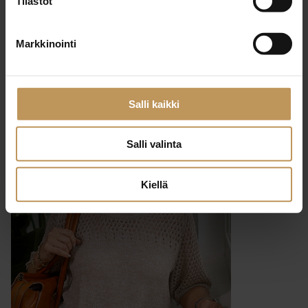
Tilastot
29.2.2024
Markkinointi
Linda Sjöberg
Lue artikkeli
Salli kaikki
Salli valinta
Kiellä