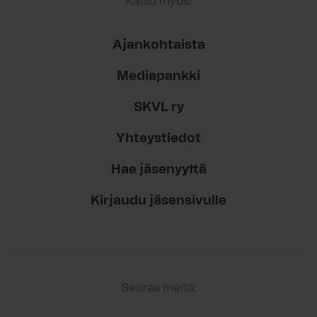
Katso myös:
Ajankohtaista
Mediapankki
SKVL ry
Yhteystiedot
Hae jäsenyyttä
Kirjaudu jäsensivulle
Seuraa meitä: