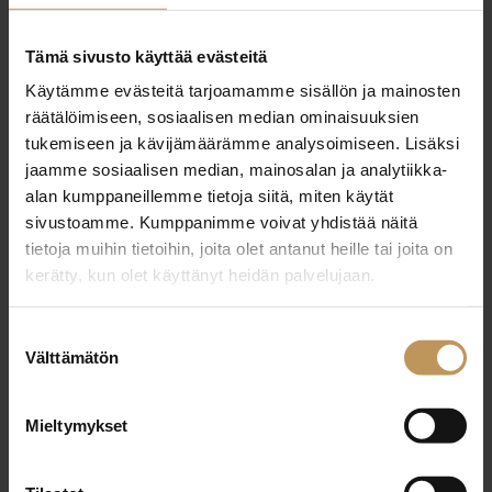
29.2.2024
Tämä sivusto käyttää evästeitä
Heli Tuomi
Käytämme evästeitä tarjoamamme sisällön ja mainosten
räätälöimiseen, sosiaalisen median ominaisuuksien
Lue artikkeli
tukemiseen ja kävijämäärämme analysoimiseen. Lisäksi
jaamme sosiaalisen median, mainosalan ja analytiikka-
alan kumppaneillemme tietoja siitä, miten käytät
sivustoamme. Kumppanimme voivat yhdistää näitä
tietoja muihin tietoihin, joita olet antanut heille tai joita on
kerätty, kun olet käyttänyt heidän palvelujaan.
Suostumuksen
Välttämätön
valinta
Mieltymykset