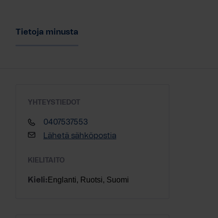
Tietoja minusta
YHTEYSTIEDOT
0407537553
Lähetä sähköpostia
KIELITAITO
Englanti, Ruotsi, Suomi
Kieli: