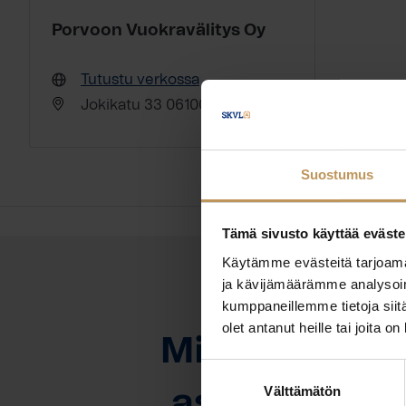
Porvoon Vuokravälitys Oy
Tutustu verkossa
Jokikatu 33 06100 Porvoo
Suostumus
Tämä sivusto käyttää eväste
Käytämme evästeitä tarjoama
ja kävijämäärämme analysoim
kumppaneillemme tietoja siitä
OTA YHTEYTTÄ
olet antanut heille tai joita o
Miten voin au
Suostumuksen
Välttämätön
valinta
asuntoasioi