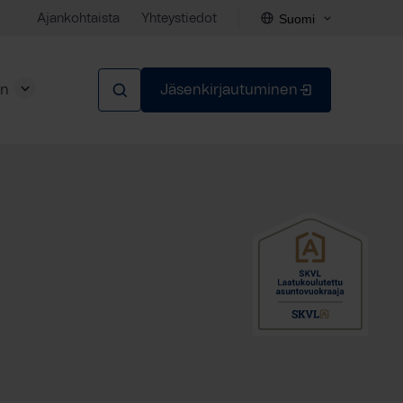
Suomi
Ajankohtaista
Yhteystiedot
en
Jäsenkirjautuminen
Sulje