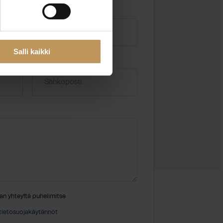
Salli kaikki
Sähköposti
*
an yhteyttä puhelimitse
tietosuojakäytännöt