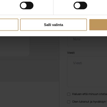
Aihe
hteyttä
Salli valinta
Nimi
*
Viesti
Haluan että minuun oteta
Olen lukenut ja hyväksyn