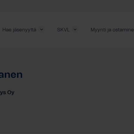
Hae jäsenyyttä
SKVL
Myynti ja ostamin
lanen
ys Oy