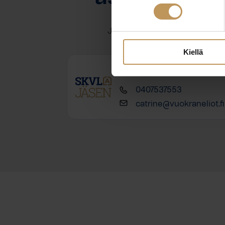
Jätä yhteystietosi, niin otan y
Kiellä
Catrine Volanen
0407537553
catrine@vuokraneliot.fi