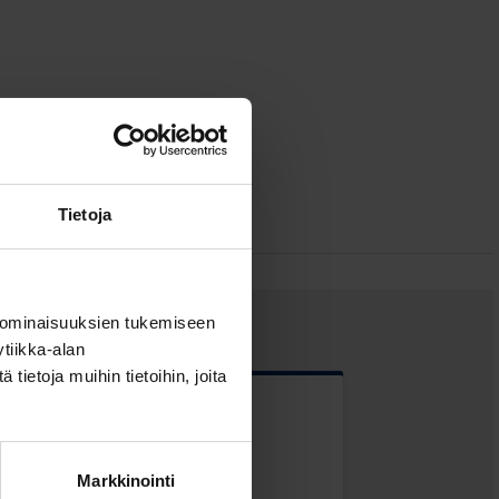
Tietoja
 ominaisuuksien tukemiseen
tiikka-alan
ietoja muihin tietoihin, joita
 kentät
Markkinointi