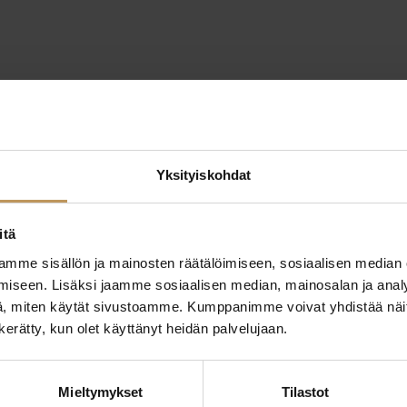
Yksityiskohdat
itä
mme sisällön ja mainosten räätälöimiseen, sosiaalisen median
iseen. Lisäksi jaamme sosiaalisen median, mainosalan ja analy
, miten käytät sivustoamme. Kumppanimme voivat yhdistää näitä t
n kerätty, kun olet käyttänyt heidän palvelujaan.
ttaa
"
*
" näyttää pakolliset
Mieltymykset
Tilastot
ssa?