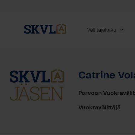
Välittäjähaku
Skip
to
content
Catrine Vo
HAE
Porvoon Vuokravälit
Vuokravälittäjä