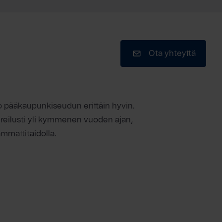
Ota yhteyttä
o pääkaupunkiseudun erittäin hyvin.
 reilusti yli kymmenen vuoden ajan,
mmattitaidolla.