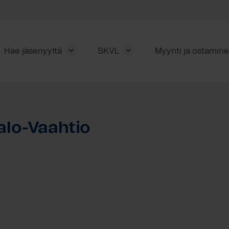
Hae jäsenyyttä
SKVL
Myynti ja ostamin
alo-Vaahtio