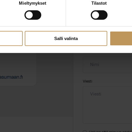
Mieltymykset
Tilastot
ssa?
Aihe
hteyttä
Salli valinta
Nimi
*
@asumaan.fi
Viesti