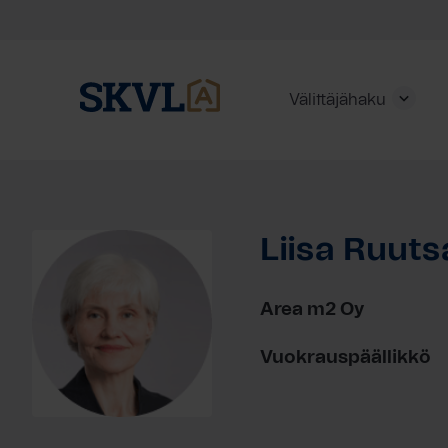
Välittäjähaku
Skip
to
content
Liisa Ruuts
HAE
Area m2 Oy
Vuokrauspäällikkö