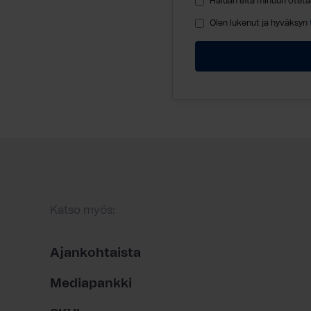
Haluan että minuun oteta
Olen lukenut ja hyväksyn
Katso myös:
Ajankohtaista
Mediapankki