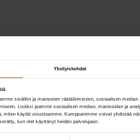
Yksityiskohdat
itä
mme sisällön ja mainosten räätälöimiseen, sosiaalisen median
iseen. Lisäksi jaamme sosiaalisen median, mainosalan ja analy
, miten käytät sivustoamme. Kumppanimme voivat yhdistää näitä t
n kerätty, kun olet käyttänyt heidän palvelujaan.
ttaa
"
*
" näyttää pakolliset