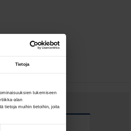
Tietoja
 ominaisuuksien tukemiseen
tiikka-alan
ietoja muihin tietoihin, joita
 kentät