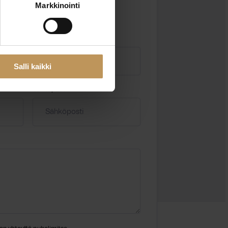
Markkinointi
Salli kaikki
Sähköposti
*