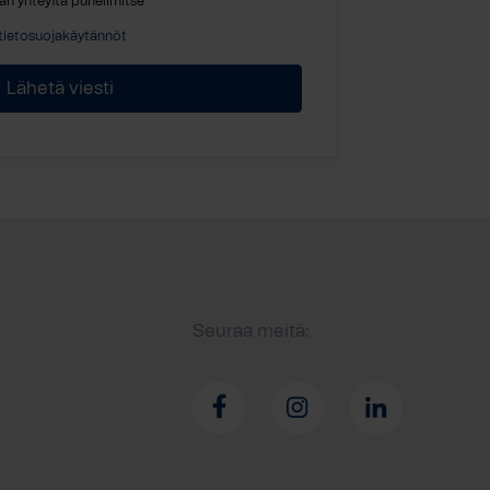
an yhteyttä puhelimitse
tietosuojakäytännöt
Seuraa meitä: