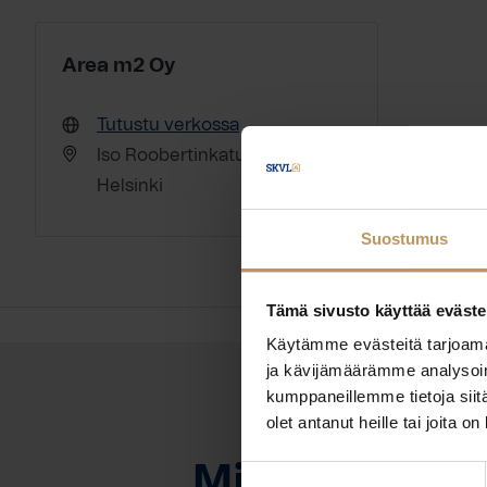
Area m2 Oy
Tutustu verkossa
Iso Roobertinkatu 14 00120
Helsinki
Suostumus
Tämä sivusto käyttää eväste
Käytämme evästeitä tarjoama
ja kävijämäärämme analysoim
kumppaneillemme tietoja siitä
olet antanut heille tai joita o
OTA YHTEYTTÄ
Miten voin au
Suostumuksen