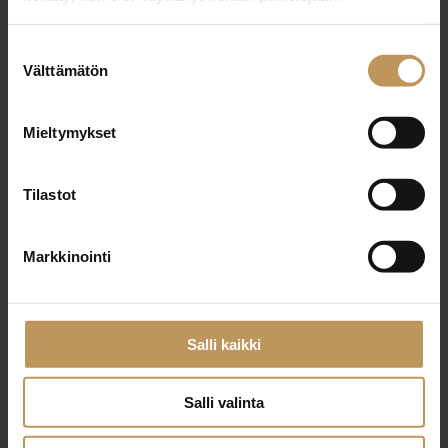
29.2.2024
Suostumuksen
Lena Berts
Välttämätön
valinta
Lue artikkeli
Mieltymykset
Tilastot
Markkinointi
Salli kaikki
Salli valinta