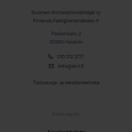
Suomen Kiinteistönvälittäjät ry
Finlands Fastighetsmäklare rf
Pasilankatu 2
00240 Helsinki
010 212 2777
liitto@skvl.fi
Tietosuoja- ja rekisteriseloste
Katso myös: