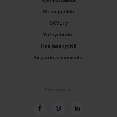
Ajankohtaista
Mediapankki
SKVL ry
Yhteystiedot
Hae jäsenyyttä
Kirjaudu jäsensivulle
Seuraa meitä: