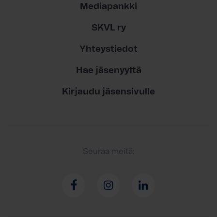
Mediapankki
SKVL ry
Yhteystiedot
Hae jäsenyyttä
Kirjaudu jäsensivulle
Seuraa meitä: