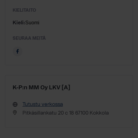
KIELITAITO
Suomi
Kieli:
SEURAA MEITÄ
K-P:n MM Oy LKV [A]
Tutustu verkossa
Pitkäsillankatu 20 c 18 67100 Kokkola