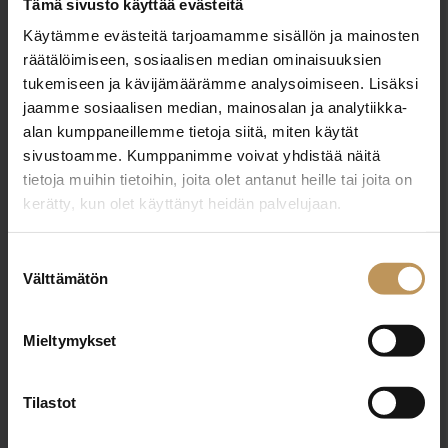
Tämä sivusto käyttää evästeitä
OTA YHTEYTTÄ
Käytämme evästeitä tarjoamamme sisällön ja mainosten
Miten voin auttaa
räätälöimiseen, sosiaalisen median ominaisuuksien
asuntoasioissa?
tukemiseen ja kävijämäärämme analysoimiseen. Lisäksi
jaamme sosiaalisen median, mainosalan ja analytiikka-
alan kumppaneillemme tietoja siitä, miten käytät
Jätä yhteystietosi, niin otan yhteyttä
sivustoamme. Kumppanimme voivat yhdistää näitä
tietoja muihin tietoihin, joita olet antanut heille tai joita on
kerätty, kun olet käyttänyt heidän palvelujaan.
Manu Purola
Suostumuksen
+358400564433
Välttämätön
valinta
manu.purola@kaustinen.fi
Mieltymykset
Tilastot
"
*
" näyttää pakolliset kentät