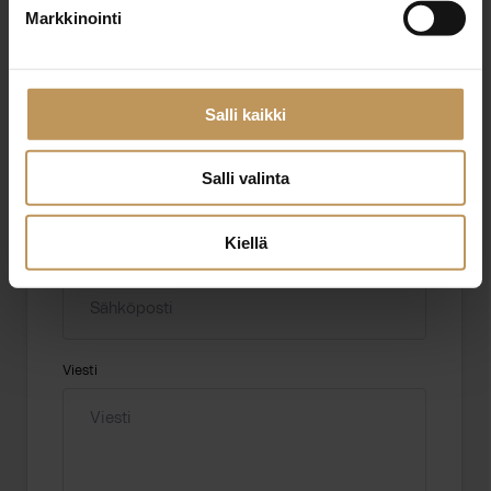
Markkinointi
Aihe
Salli kaikki
Nimi
*
Salli valinta
Kiellä
Sähköposti
*
Viesti