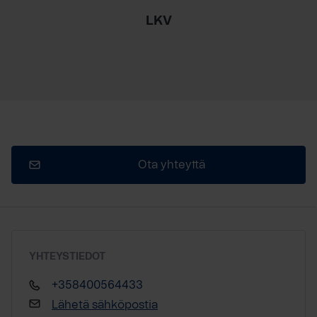
LKV
Ota yhteyttä
YHTEYSTIEDOT
+358400564433
Lähetä sähköpostia