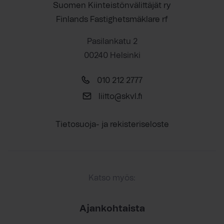
Suomen Kiinteistönvälittäjät ry
Finlands Fastighetsmäklare rf
Pasilankatu 2
00240 Helsinki
010 212 2777
liitto@skvl.fi
Tietosuoja- ja rekisteriseloste
Katso myös:
Ajankohtaista