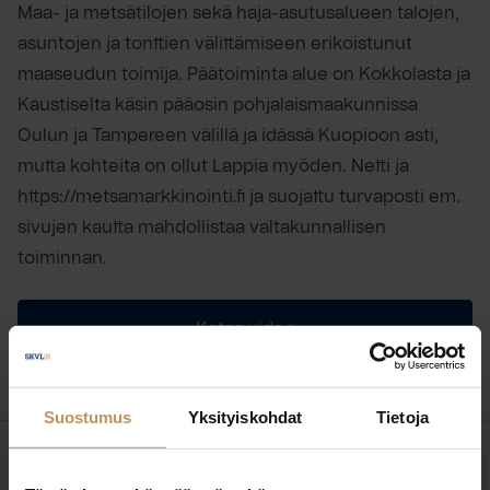
Maa- ja metsätilojen sekä haja-asutusalueen talojen,
asuntojen ja tonttien välittämiseen erikoistunut
maaseudun toimija. Päätoiminta alue on Kokkolasta ja
Kaustiselta käsin pääosin pohjalaismaakunnissa
Oulun ja Tampereen välillä ja idässä Kuopioon asti,
mutta kohteita on ollut Lappia myöden. Netti ja
https://metsamarkkinointi.fi ja suojattu turvaposti em.
sivujen kautta mahdollistaa valtakunnallisen
toiminnan.
Katso video
Suostumus
Yksityiskohdat
Tietoja