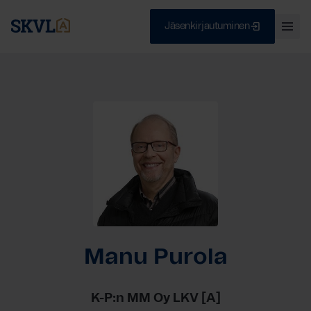
Jäsenkirjautuminen
Ava
val
Skip
Sulje
to
content
HAE
Manu Purola
K-P:n MM Oy LKV [A]