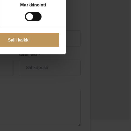
 kentät
Markkinointi
Salli kaikki
Sähköposti
*