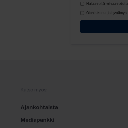
Haluan että minuun oteta
Olen lukenut ja hyväksyn
Katso myös:
Ajankohtaista
Mediapankki