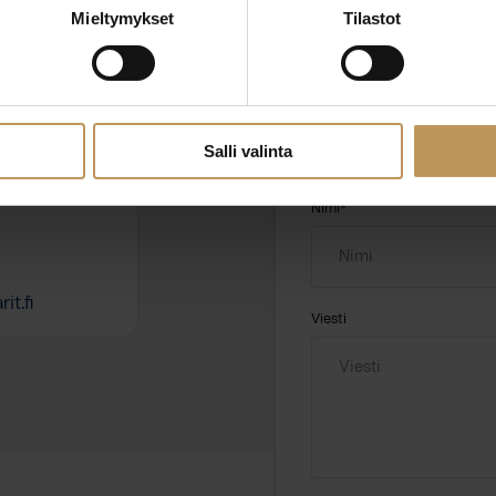
ttaa
"
*
" näyttää pakolliset
Mieltymykset
Tilastot
ssa?
Aihe
hteyttä
Salli valinta
Nimi
*
it.fi
Viesti