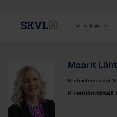
Välittäjähaku
Skip
to
content
Maarit Läh
HAE
Kiinteistömeklarit 
Kiinteistönvälittäjä, 