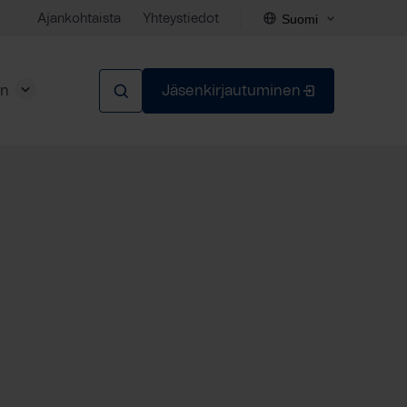
Suomi
Ajankohtaista
Yhteystiedot
en
Jäsenkirjautuminen
Sulje