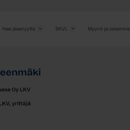
Hae jäsenyyttä
SKVL
Myynti ja ostamin
teenmäki
Vaasa Oy LKV
LKV, yrittäjä