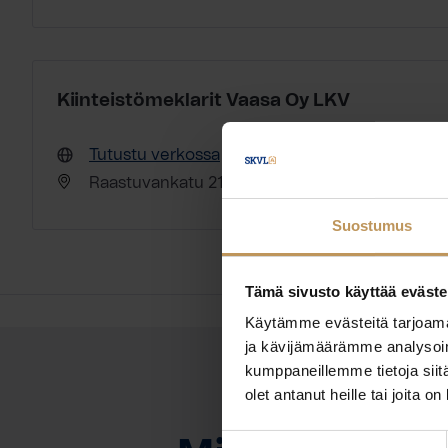
Kiinteistömeklarit Vaasa Oy LKV
Tutustu verkossa
Raastuvankatu 21 C (Wasaborgin talo) 65100 V
Suostumus
Tämä sivusto käyttää eväste
Käytämme evästeitä tarjoama
ja kävijämäärämme analysoim
kumppaneillemme tietoja siitä
olet antanut heille tai joita o
OTA YHTEYTTÄ
Suostumuksen