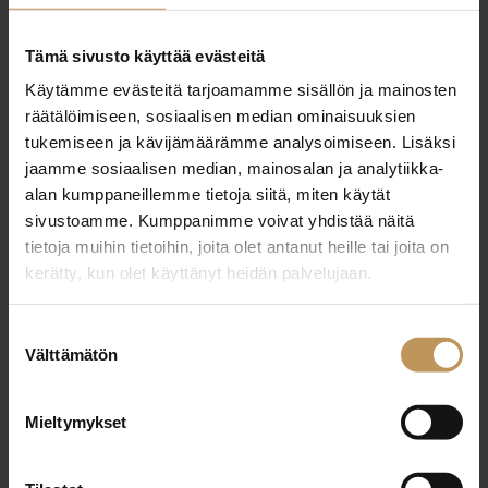
29.2.2024
Tämä sivusto käyttää evästeitä
Heikki Tuomisto
Käytämme evästeitä tarjoamamme sisällön ja mainosten
räätälöimiseen, sosiaalisen median ominaisuuksien
Lue artikkeli
tukemiseen ja kävijämäärämme analysoimiseen. Lisäksi
jaamme sosiaalisen median, mainosalan ja analytiikka-
alan kumppaneillemme tietoja siitä, miten käytät
sivustoamme. Kumppanimme voivat yhdistää näitä
tietoja muihin tietoihin, joita olet antanut heille tai joita on
kerätty, kun olet käyttänyt heidän palvelujaan.
Suostumuksen
Välttämätön
valinta
Mieltymykset