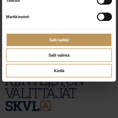
Tilastot
29.2.2024
Markkinointi
Toni Tammi
Lue artikkeli
Salli kaikki
Salli valinta
Kiellä