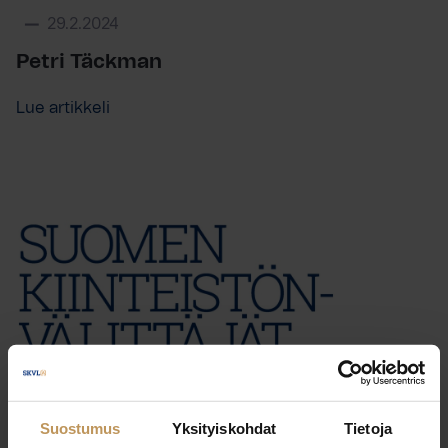
29.2.2024
Petri Täckman
Lue artikkeli
Suostumus
Yksityiskohdat
Tietoja