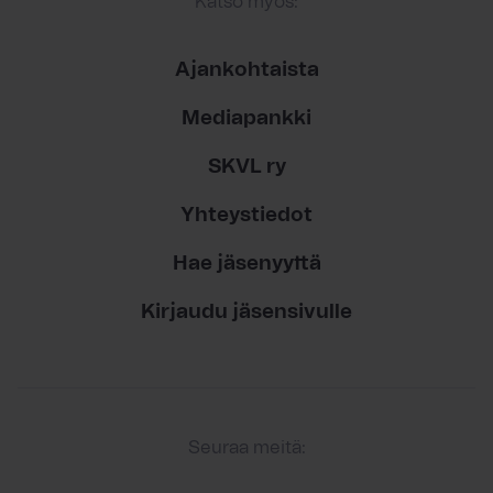
Katso myös:
Ajankohtaista
Mediapankki
SKVL ry
Yhteystiedot
Hae jäsenyyttä
Kirjaudu jäsensivulle
Seuraa meitä: