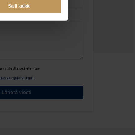
Salli kaikki
an yhteyttä puhelimitse
tietosuojakäytännöt