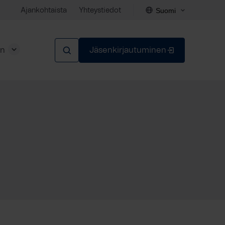
Suomi
Ajankohtaista
Yhteystiedot
en
Jäsenkirjautuminen
Sulje