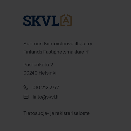
Suomen Kiinteistönvälittäjät ry
Finlands Fastighetsmäklare rf
Pasilankatu 2
00240 Helsinki
010 212 2777
liitto@skvl.fi
Tietosuoja- ja rekisteriseloste