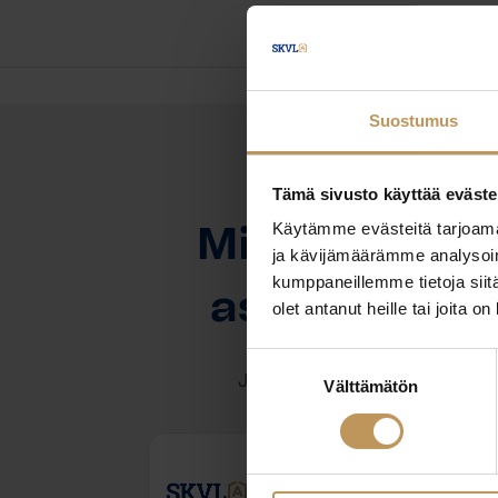
Suostumus
Tämä sivusto käyttää eväste
OTA YHTEYTTÄ
Käytämme evästeitä tarjoama
Miten voin au
ja kävijämäärämme analysoim
kumppaneillemme tietoja siitä
asuntoasioi
olet antanut heille tai joita o
Suostumuksen
Jätä yhteystietosi, niin otan y
Välttämätön
valinta
Heikki Tuomisto