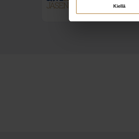
heikki.tuomisto@kiintei
Kiellä