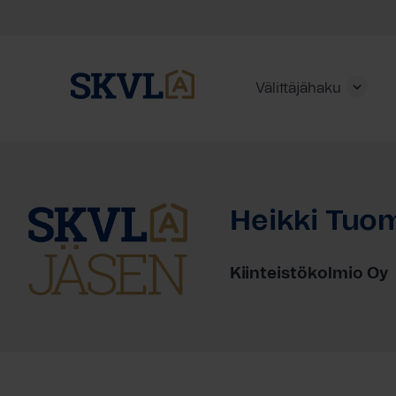
Välittäjähaku
Skip
to
content
Heikki Tuo
HAE
Kiinteistökolmio Oy