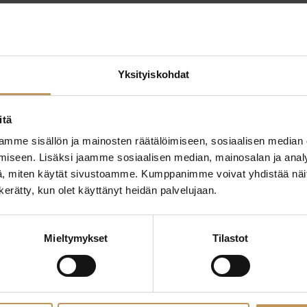
Yksityiskohdat
itä
mme sisällön ja mainosten räätälöimiseen, sosiaalisen median
ttaa
"
*
" näyttää pakolliset
iseen. Lisäksi jaamme sosiaalisen median, mainosalan ja analy
, miten käytät sivustoamme. Kumppanimme voivat yhdistää näitä t
ssa?
n kerätty, kun olet käyttänyt heidän palvelujaan.
Aihe
hteyttä
Mieltymykset
Tilastot
Nimi
*