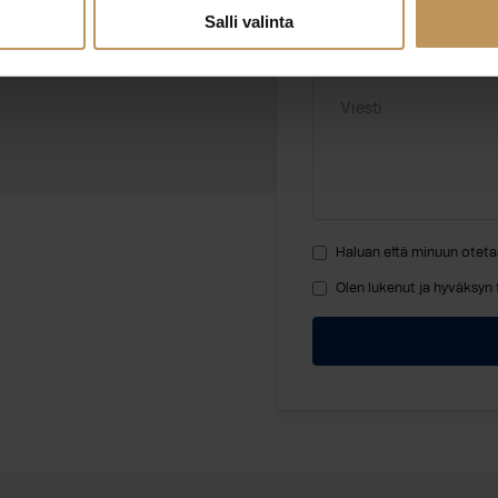
stokolmio.fi
Salli valinta
Viesti
Haluan että minuun oteta
Olen lukenut ja hyväksyn