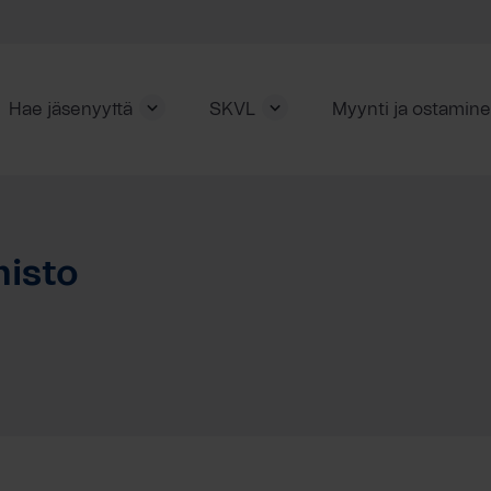
Hae jäsenyyttä
SKVL
Myynti ja ostamin
misto