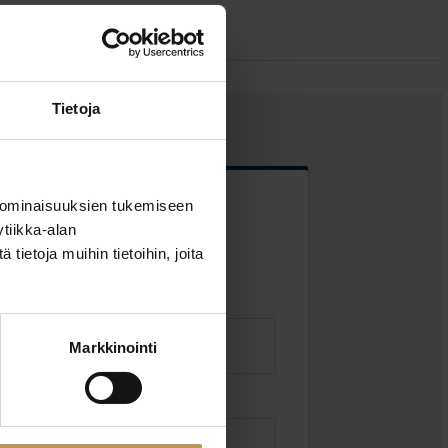
Tietoja
 ominaisuuksien tukemiseen
 kentät
tiikka-alan
ietoja muihin tietoihin, joita
Markkinointi
Sähköposti
*