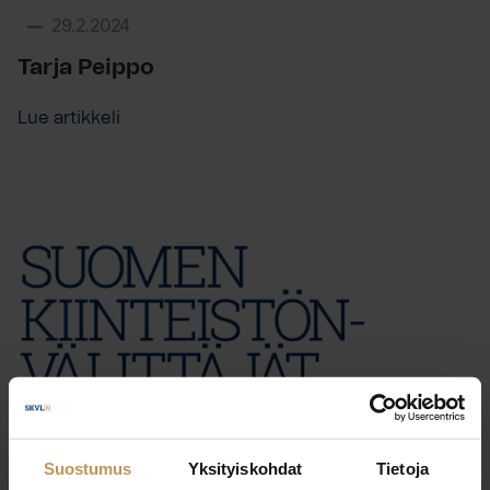
29.2.2024
Tarja Peippo
Lue artikkeli
Suostumus
Yksityiskohdat
Tietoja