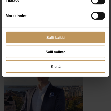
Tilastot
29.2.2024
Markkinointi
Nina Nykopp
Lue artikkeli
Salli kaikki
Salli valinta
Kiellä