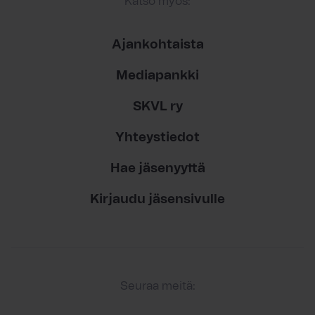
Katso myös:
Ajankohtaista
Mediapankki
SKVL ry
Yhteystiedot
Hae jäsenyyttä
Kirjaudu jäsensivulle
Seuraa meitä: