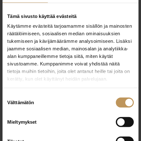
29.2.2024
Tämä sivusto käyttää evästeitä
Sami Paananen
Käytämme evästeitä tarjoamamme sisällön ja mainosten
räätälöimiseen, sosiaalisen median ominaisuuksien
Lue artikkeli
tukemiseen ja kävijämäärämme analysoimiseen. Lisäksi
jaamme sosiaalisen median, mainosalan ja analytiikka-
alan kumppaneillemme tietoja siitä, miten käytät
sivustoamme. Kumppanimme voivat yhdistää näitä
tietoja muihin tietoihin, joita olet antanut heille tai joita on
kerätty, kun olet käyttänyt heidän palvelujaan.
Suostumuksen
Välttämätön
valinta
Mieltymykset