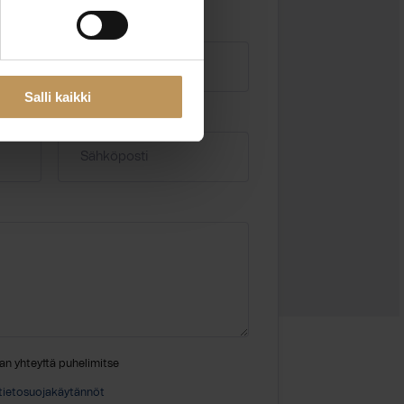
Salli kaikki
Sähköposti
*
an yhteyttä puhelimitse
tietosuojakäytännöt