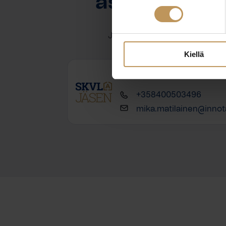
asuntoasioi
Jätä yhteystietosi, niin otan y
Kiellä
Mika Matilainen
+358400503496
mika.matilainen@innotal