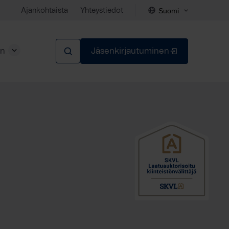
Suomi
Ajankohtaista
Yhteystiedot
en
Jäsenkirjautuminen
Sulje