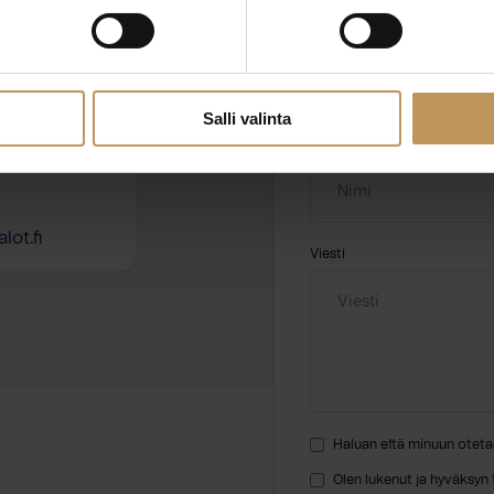
ssa?
Aihe
hteyttä
Salli valinta
Nimi
*
ot.fi
Viesti
Haluan että minuun oteta
Olen lukenut ja hyväksyn