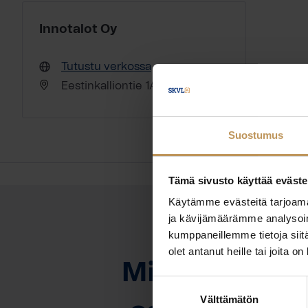
Innotalot Oy
Tutustu verkossa
Eestinkalliontie 1A 02280 Espoo
Suostumus
Tämä sivusto käyttää eväste
Käytämme evästeitä tarjoama
ja kävijämäärämme analysoim
kumppaneillemme tietoja siitä
OTA YHTEYTTÄ
olet antanut heille tai joita o
Miten voin au
Suostumuksen
Välttämätön
valinta