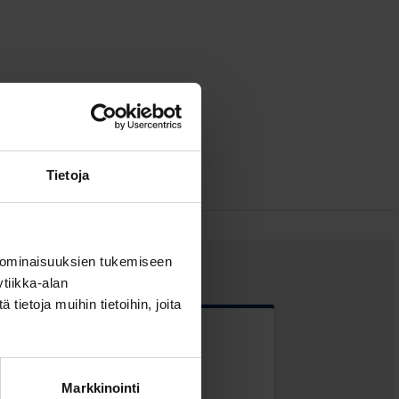
Tietoja
 ominaisuuksien tukemiseen
tiikka-alan
ietoja muihin tietoihin, joita
 kentät
Markkinointi