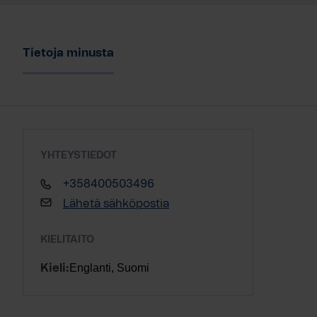
Tietoja minusta
YHTEYSTIEDOT
+358400503496
Lähetä sähköpostia
KIELITAITO
Englanti, Suomi
Kieli: