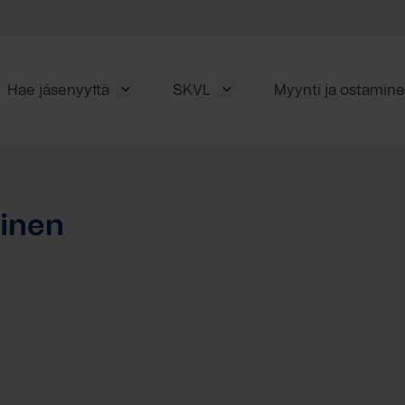
Hae jäsenyyttä
SKVL
Myynti ja ostamin
ainen