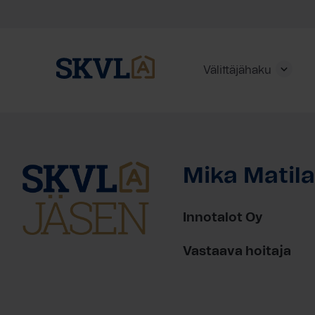
Välittäjähaku
Skip
to
content
Mika Matil
HAE
Innotalot Oy
Vastaava hoitaja