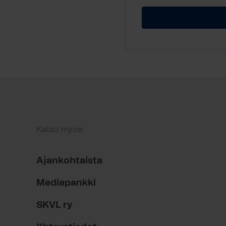
Katso myös:
Ajankohtaista
Mediapankki
SKVL ry