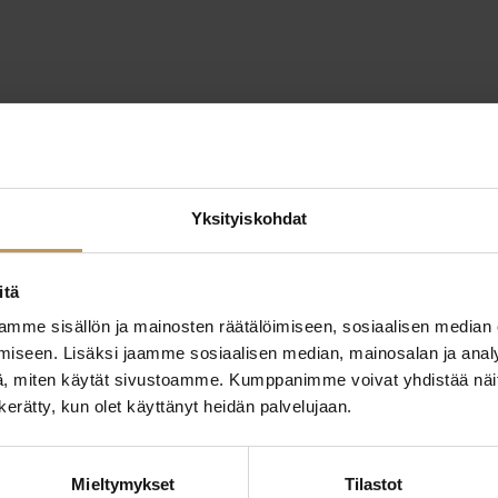
Yksityiskohdat
itä
mme sisällön ja mainosten räätälöimiseen, sosiaalisen median
iseen. Lisäksi jaamme sosiaalisen median, mainosalan ja analy
, miten käytät sivustoamme. Kumppanimme voivat yhdistää näitä t
n kerätty, kun olet käyttänyt heidän palvelujaan.
ttaa
"
*
" näyttää pakolliset
Mieltymykset
Tilastot