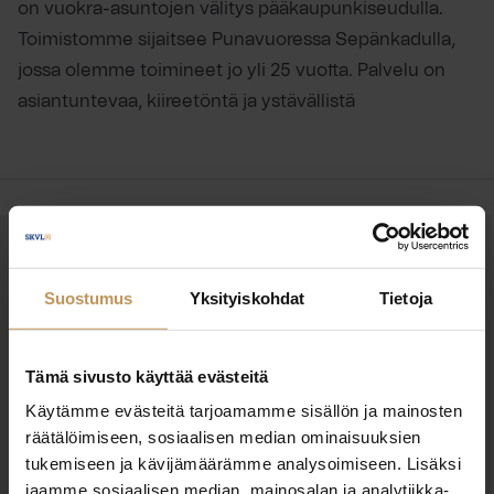
on vuokra-asuntojen välitys pääkaupunkiseudulla.
Toimistomme sijaitsee Punavuoressa Sepänkadulla,
jossa olemme toimineet jo yli 25 vuotta. Palvelu on
asiantuntevaa, kiireetöntä ja ystävällistä
OTA YHTEYTTÄ
Miten voin auttaa
Suostumus
Yksityiskohdat
Tietoja
asuntoasioissa?
Tämä sivusto käyttää evästeitä
Jätä yhteystietosi, niin otan yhteyttä
Käytämme evästeitä tarjoamamme sisällön ja mainosten
räätälöimiseen, sosiaalisen median ominaisuuksien
tukemiseen ja kävijämäärämme analysoimiseen. Lisäksi
Niklas Nousiainen
jaamme sosiaalisen median, mainosalan ja analytiikka-