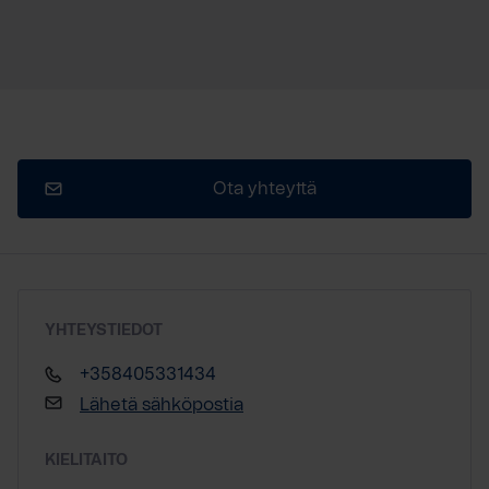
Ota yhteyttä
YHTEYSTIEDOT
+358405331434
Lähetä sähköpostia
KIELITAITO