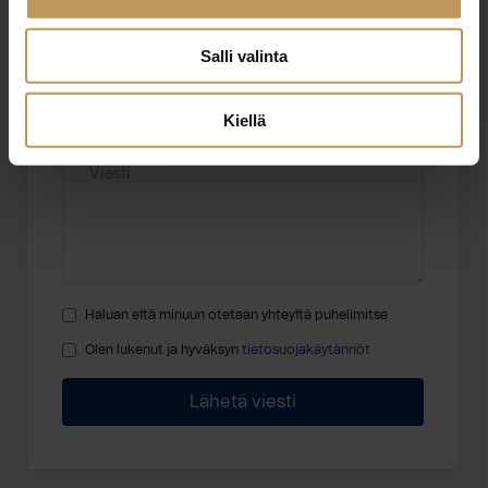
Sähköposti
*
Salli valinta
Kiellä
Viesti
Haluan että minuun otetaan yhteyttä puhelimitse
Olen lukenut ja hyväksyn
tietosuojakäytännöt