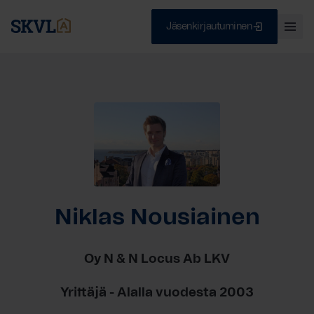
Jäsenkirjautuminen
Ava
val
Skip
Sulje
to
content
HAE
Niklas Nousiainen
Oy N & N Locus Ab LKV
Yrittäjä - Alalla vuodesta 2003