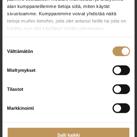
alan kumppaneillemme tietoja siitä, miten käytät
+358405331434
sivustoamme. Kumppanimme voivat yhdistää näitä
niklas@locus.fi
tietoja muihin tietoihin, joita olet antanut heille tai joita on
kerätty, kun olet käyttänyt heidän palvelujaan.
Suostumuksen
Välttämätön
valinta
"
*
" näyttää pakolliset kentät
Mieltymykset
Aihe
Tilastot
Markkinointi
Nimi
*
Salli kaikki