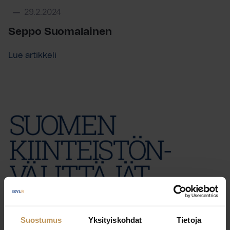
29.2.2024
Seppo Suomalainen
Lue artikkeli
Suostumus
Yksityiskohdat
Tietoja