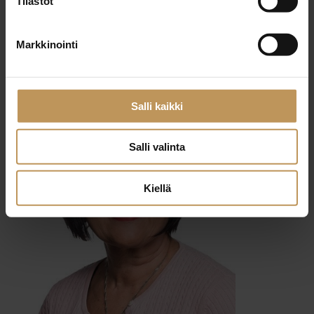
Tilastot
29.2.2024
Markkinointi
Liisa Ruutsalo-Vaahtio
Lue artikkeli
Salli kaikki
Salli valinta
Kiellä