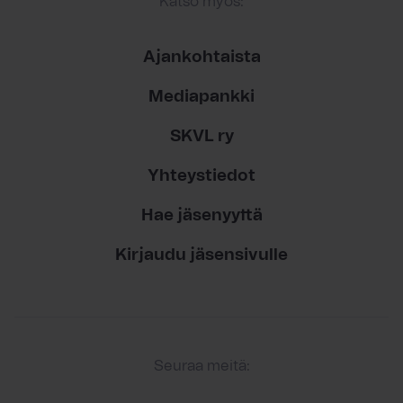
Katso myös:
Ajankohtaista
Mediapankki
SKVL ry
Yhteystiedot
Hae jäsenyyttä
Kirjaudu jäsensivulle
Seuraa meitä: