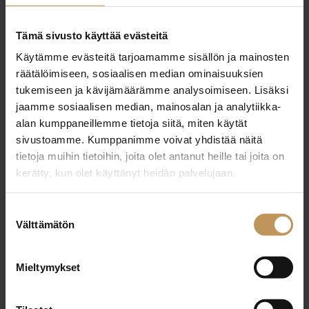
29.2.2024
Tämä sivusto käyttää evästeitä
Kristian Sjölund
Käytämme evästeitä tarjoamamme sisällön ja mainosten
räätälöimiseen, sosiaalisen median ominaisuuksien
Lue artikkeli
tukemiseen ja kävijämäärämme analysoimiseen. Lisäksi
jaamme sosiaalisen median, mainosalan ja analytiikka-
alan kumppaneillemme tietoja siitä, miten käytät
sivustoamme. Kumppanimme voivat yhdistää näitä
tietoja muihin tietoihin, joita olet antanut heille tai joita on
kerätty, kun olet käyttänyt heidän palvelujaan.
Suostumuksen
Välttämätön
valinta
Mieltymykset