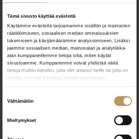
29.2.2024
Tämä sivusto käyttää evästeitä
Tero Pettinen
Käytämme evästeitä tarjoamamme sisällön ja mainosten
räätälöimiseen, sosiaalisen median ominaisuuksien
Lue artikkeli
tukemiseen ja kävijämäärämme analysoimiseen. Lisäksi
jaamme sosiaalisen median, mainosalan ja analytiikka-
alan kumppaneillemme tietoja siitä, miten käytät
sivustoamme. Kumppanimme voivat yhdistää näitä
tietoja muihin tietoihin, joita olet antanut heille tai joita on
kerätty, kun olet käyttänyt heidän palvelujaan.
Suostumuksen
Välttämätön
valinta
Mieltymykset