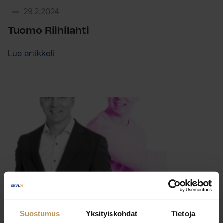
29.2.2024
Tuomo Riihilahti
Lue artikkeli
Suostumus
Yksityiskohdat
Tietoja