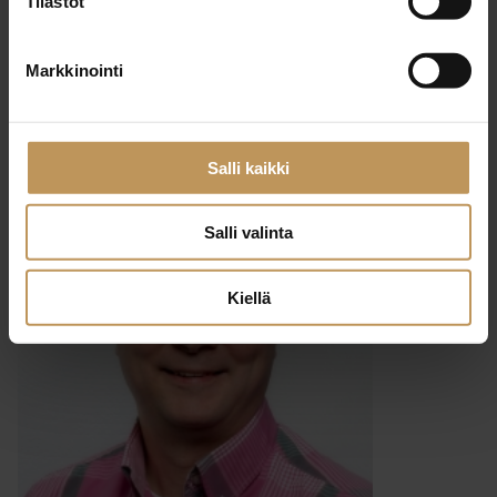
Tilastot
29.2.2024
Markkinointi
Jari Palhomaa
Lue artikkeli
Salli kaikki
Salli valinta
Kiellä