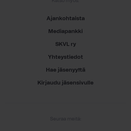
Katso myös:
Ajankohtaista
Mediapankki
SKVL ry
Yhteystiedot
Hae jäsenyyttä
Kirjaudu jäsensivulle
Seuraa meitä: