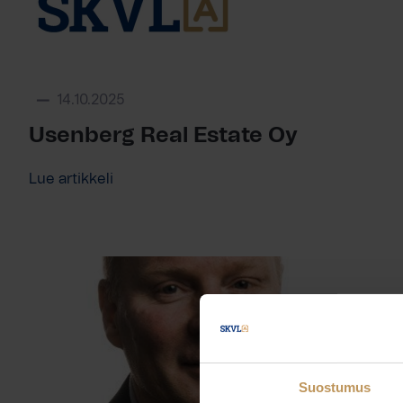
14.10.2025
Usenberg Real Estate Oy
Lue artikkeli
Suostumus