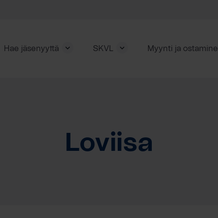
Hae jäsenyyttä
SKVL
Myynti ja ostamin
Loviisa