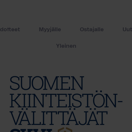
edotteet
Myyjälle
Ostajalle
Uut
Yleinen