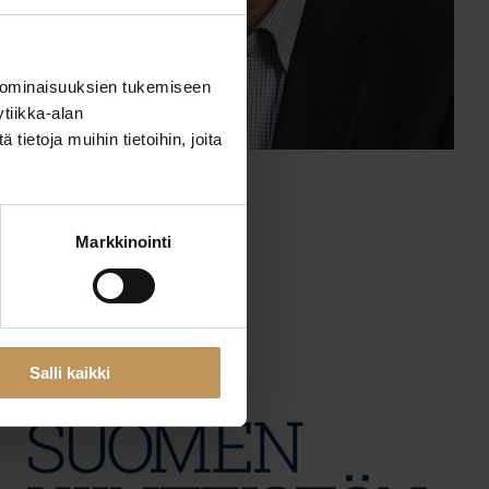
 ominaisuuksien tukemiseen
tiikka-alan
ietoja muihin tietoihin, joita
29.2.2024
Juha Timonen
Markkinointi
Lue artikkeli
Salli kaikki