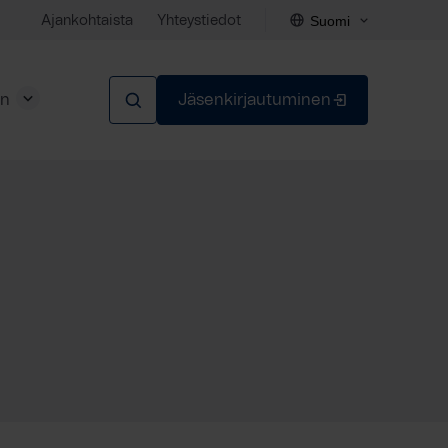
Suomi
Ajankohtaista
Yhteystiedot
en
Jäsenkirjautuminen
Sulje