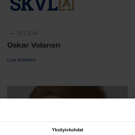
29.2.2024
Oskar Volanen
Lue artikkeli
Yksityiskohdat