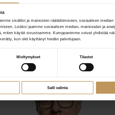
itä
mme sisällön ja mainosten räätälöimiseen, sosiaalisen median
iseen. Lisäksi jaamme sosiaalisen median, mainosalan ja analy
, miten käytät sivustoamme. Kumppanimme voivat yhdistää näitä t
n kerätty, kun olet käyttänyt heidän palvelujaan.
29.2.2024
Hannu Vaahtio
Mieltymykset
Tilastot
Lue artikkeli
Salli valinta