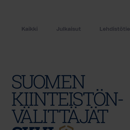
Kaikki
Julkaisut
Lehdistöti