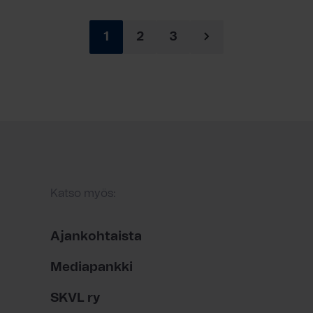
1
2
3
Katso myös:
Ajankohtaista
Mediapankki
SKVL ry