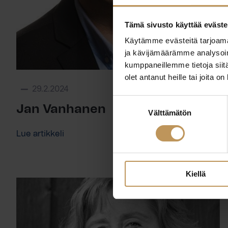
Tämä sivusto käyttää eväste
Käytämme evästeitä tarjoama
ja kävijämäärämme analysoim
kumppaneillemme tietoja siitä
olet antanut heille tai joita o
29.2.2024
Suostumuksen
Jan Vanhanen
Välttämätön
valinta
Lue artikkeli
Kiellä