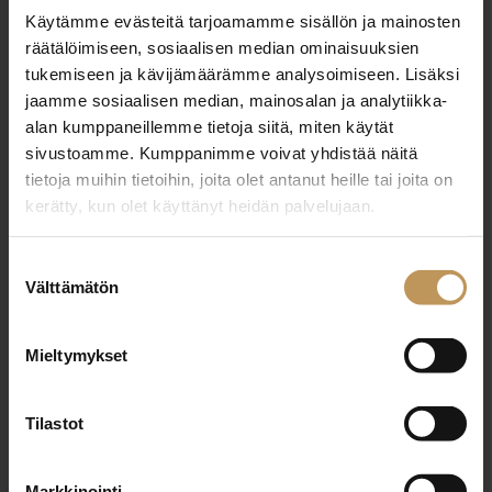
Miten voin auttaa
Käytämme evästeitä tarjoamamme sisällön ja mainosten
räätälöimiseen, sosiaalisen median ominaisuuksien
asuntoasioissa?
tukemiseen ja kävijämäärämme analysoimiseen. Lisäksi
jaamme sosiaalisen median, mainosalan ja analytiikka-
Jätä yhteystietosi, niin otan yhteyttä
alan kumppaneillemme tietoja siitä, miten käytät
sivustoamme. Kumppanimme voivat yhdistää näitä
tietoja muihin tietoihin, joita olet antanut heille tai joita on
Risto Volanen
kerätty, kun olet käyttänyt heidän palvelujaan.
0500490489
Suostumuksen
risto.volanen@volanen.fi
Välttämätön
valinta
Mieltymykset
"
*
" näyttää pakolliset kentät
Tilastot
Markkinointi