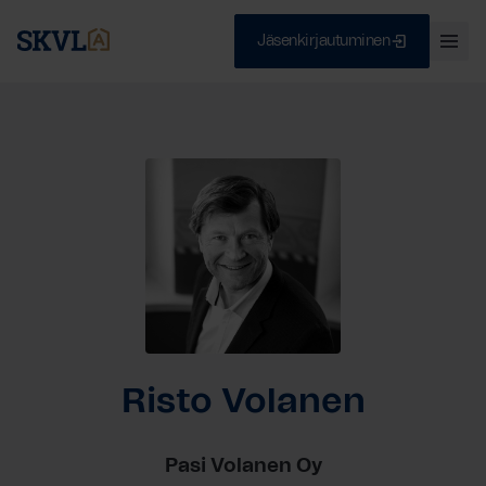
Jäsenkirjautuminen
Ava
val
Skip
Sulje
to
content
HAE
Risto Volanen
Pasi Volanen Oy