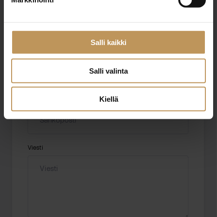
Aihe
Salli kaikki
Nimi
*
Salli valinta
Kiellä
Sähköposti
*
Viesti