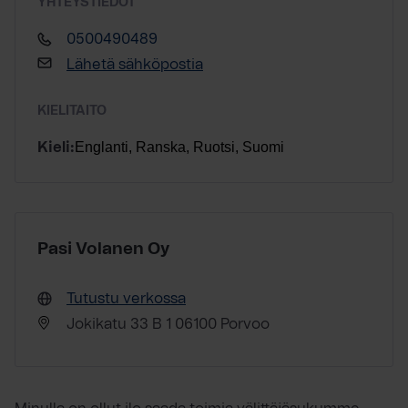
YHTEYSTIEDOT
0500490489
Lähetä sähköpostia
KIELITAITO
Englanti, Ranska, Ruotsi, Suomi
Kieli:
Pasi Volanen Oy
Tutustu verkossa
Jokikatu 33 B 1 06100 Porvoo