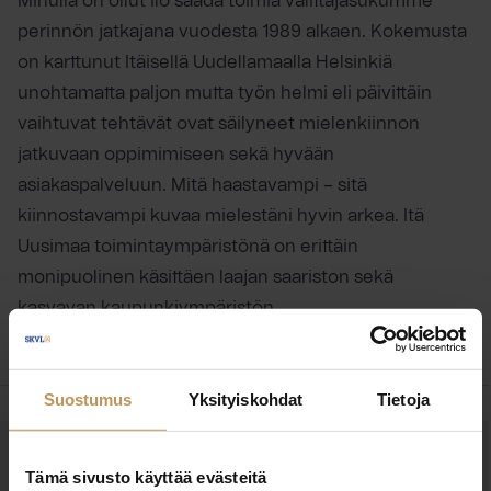
Minulla on ollut ilo saada toimia välittäjäsukumme
perinnön jatkajana vuodesta 1989 alkaen. Kokemusta
on karttunut Itäisellä Uudellamaalla Helsinkiä
unohtamatta paljon mutta työn helmi eli päivittäin
vaihtuvat tehtävät ovat säilyneet mielenkiinnon
jatkuvaan oppimimiseen sekä hyvään
asiakaspalveluun. Mitä haastavampi – sitä
kiinnostavampi kuvaa mielestäni hyvin arkea. Itä
Uusimaa toimintaympäristönä on erittäin
monipuolinen käsittäen laajan saariston sekä
kasvavan kaupunkiympäristön.
Suostumus
Yksityiskohdat
Tietoja
OTA YHTEYTTÄ
Tämä sivusto käyttää evästeitä