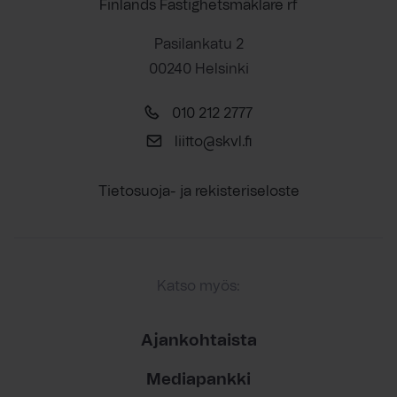
Finlands Fastighetsmäklare rf
Pasilankatu 2
00240 Helsinki
010 212 2777
liitto@skvl.fi
Tietosuoja- ja rekisteriseloste
Katso myös:
Ajankohtaista
Mediapankki