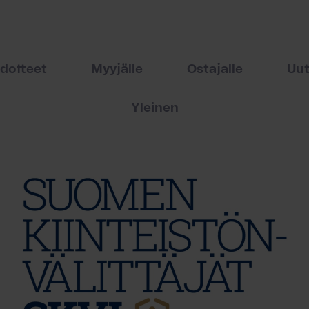
edotteet
Myyjälle
Ostajalle
Uut
Yleinen