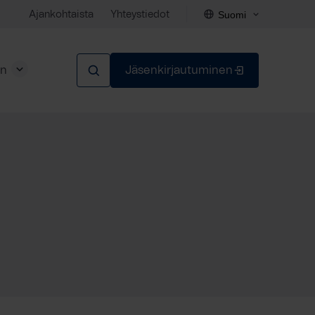
Suomi
Ajankohtaista
Yhteystiedot
en
Jäsenkirjautuminen
Sulje