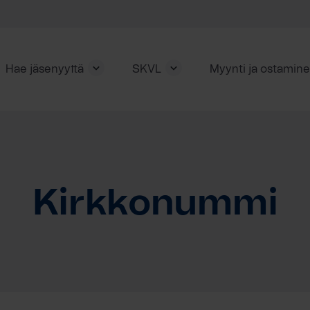
Hae jäsenyyttä
SKVL
Myynti ja ostamin
Kirkkonummi