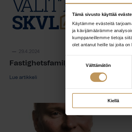
Tämä sivusto käyttää eväste
Käytämme evästeitä tarjoama
ja kävijämäärämme analysoim
kumppaneillemme tietoja siitä
olet antanut heille tai joita o
29.4.2024
Suostumuksen
Fastighetsfamiljen LKV Ab
Välttämätön
valinta
Lue artikkeli
Kiellä