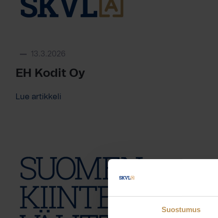
13.3.2026
EH Kodit Oy
Lue artikkeli
Suostumus