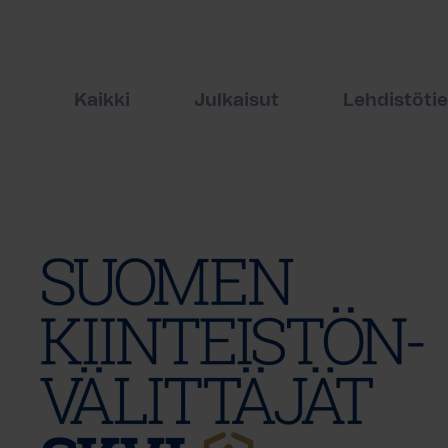
Kaikki
Julkaisut
Lehdistöti