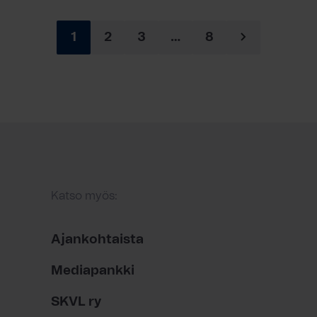
1
2
3
…
8
Katso myös:
Ajankohtaista
Mediapankki
SKVL ry