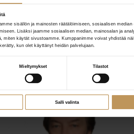
itä
mme sisällön ja mainosten räätälöimiseen, sosiaalisen median
iseen. Lisäksi jaamme sosiaalisen median, mainosalan ja analy
, miten käytät sivustoamme. Kumppanimme voivat yhdistää näitä t
n kerätty, kun olet käyttänyt heidän palvelujaan.
29.2.2024
Nina Vuoksenturja
Mieltymykset
Tilastot
Lue artikkeli
Salli valinta