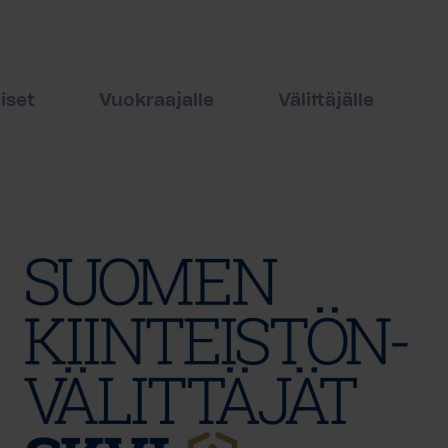
iset
Vuokraajalle
Välittäjälle