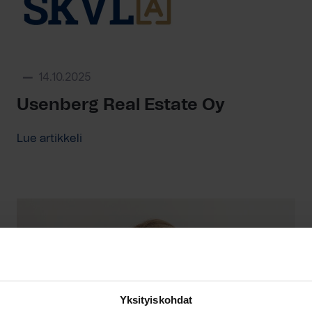
14.10.2025
Usenberg Real Estate Oy
Lue artikkeli
Yksityiskohdat