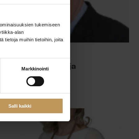
 ominaisuuksien tukemiseen
tiikka-alan
ietoja muihin tietoihin, joita
29.2.2024
Ilkka Vuoksenturja
Markkinointi
Lue artikkeli
Salli kaikki