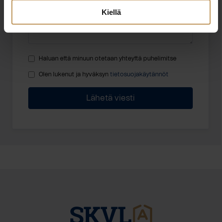
Kiellä
Haluan että minuun otetaan yhteyttä puhelimitse
Olen lukenut ja hyväksyn
tietosuojakäytännöt