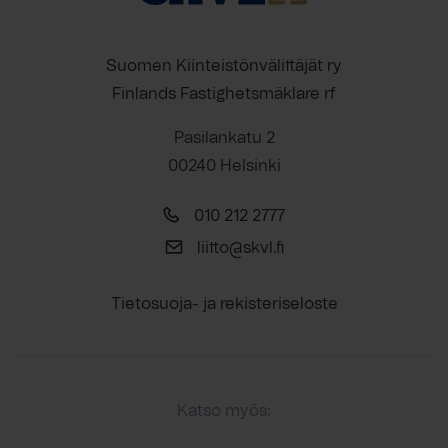
Suomen Kiinteistönvälittäjät ry
Finlands Fastighetsmäklare rf
Pasilankatu 2
00240 Helsinki
010 212 2777
liitto@skvl.fi
Tietosuoja- ja rekisteriseloste
Katso myös: