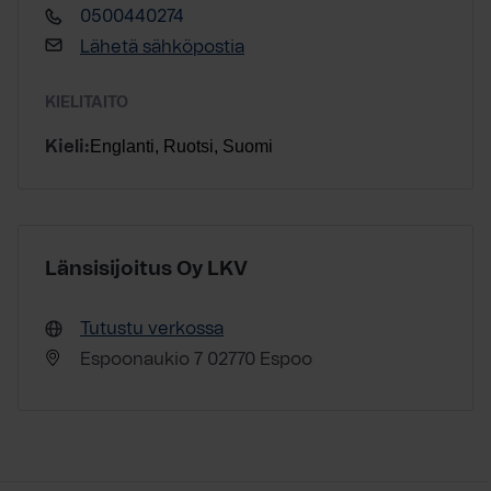
0500440274
Lähetä sähköpostia
KIELITAITO
Englanti, Ruotsi, Suomi
Kieli:
Länsisijoitus Oy LKV
Tutustu verkossa
Espoonaukio 7 02770 Espoo