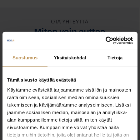
OTA YHTEYTTÄ
Miten voin auttaa
asuntoasioissa?
Suostumus
Yksityiskohdat
Tietoja
Jätä yhteystietosi, niin otan yhteyttä
Tämä sivusto käyttää evästeitä
Martti Veijo
Käytämme evästeitä tarjoamamme sisällön ja mainosten
räätälöimiseen, sosiaalisen median ominaisuuksien
0500440274
tukemiseen ja kävijämäärämme analysoimiseen. Lisäksi
martti.veijo@lansisijoitus.fi
jaamme sosiaalisen median, mainosalan ja analytiikka-
alan kumppaneillemme tietoja siitä, miten käytät
sivustoamme. Kumppanimme voivat yhdistää näitä
tietoja muihin tietoihin, joita olet antanut heille tai joita on