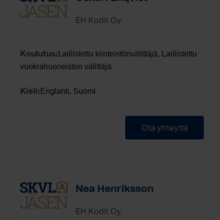
EH Kodit Oy
Laillistettu kiinteistönvälittäjä, Laillistettu
Koulutus:
vuokrahuoneiston välittäjä
Englanti, Suomi
Kieli:
Ota yhteyttä
Nea Henriksson
EH Kodit Oy