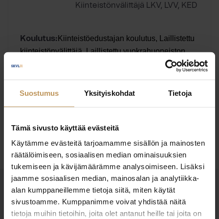
Kiinteistönvälittäjä LKV, LVV, KED
Kiinteistöedustajan koulutus, Laillistettu
Koulutus:
kiinteistönvälittäjä, Laillistettu vuokrahuoneiston
välittäjä
Englanti, Suomi
Kieli:
Suostumus
Yksityiskohdat
Tietoja
Ota yhteyttä
Tämä sivusto käyttää evästeitä
Käytämme evästeitä tarjoamamme sisällön ja mainosten
räätälöimiseen, sosiaalisen median ominaisuuksien
tukemiseen ja kävijämäärämme analysoimiseen. Lisäksi
jaamme sosiaalisen median, mainosalan ja analytiikka-
alan kumppaneillemme tietoja siitä, miten käytät
OTA YHTEYTTÄ
sivustoamme. Kumppanimme voivat yhdistää näitä
Miten voin auttaa
tietoja muihin tietoihin, joita olet antanut heille tai joita on