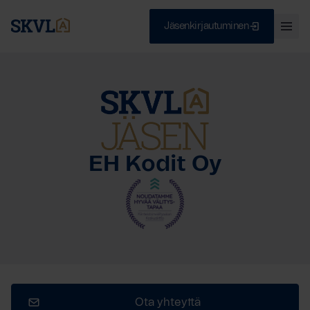
Jäsenkirjautuminen
Ava
val
Skip
Sulje
to
content
HAE
EH Kodit Oy
Ota yhteyttä