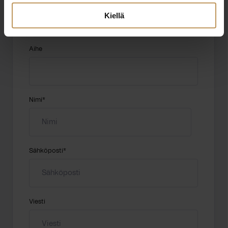
"
*
" näyttää pakolliset kentät
Kiellä
Aihe
Nimi
*
Sähköposti
*
Viesti