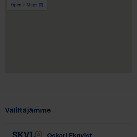
Välittäjämme
Oskari Ekqvist