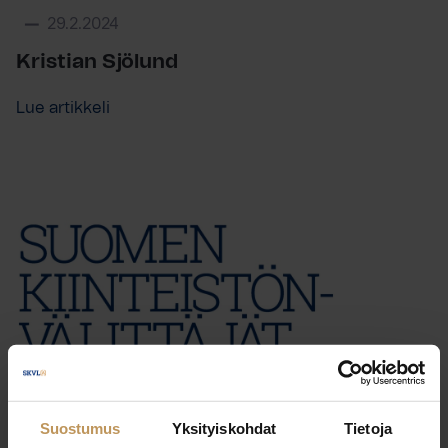
29.2.2024
Kristian Sjölund
Lue artikkeli
Suostumus
Yksityiskohdat
Tietoja