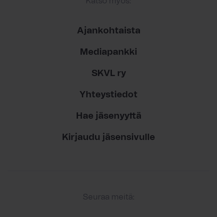
Katso myös:
Ajankohtaista
Mediapankki
SKVL ry
Yhteystiedot
Hae jäsenyyttä
Kirjaudu jäsensivulle
Seuraa meitä: