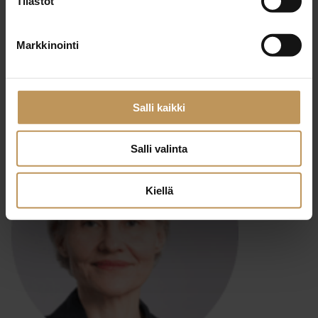
Tilastot
29.2.2024
Markkinointi
Tero Saloniemi
Lue artikkeli
Salli kaikki
Salli valinta
Kiellä