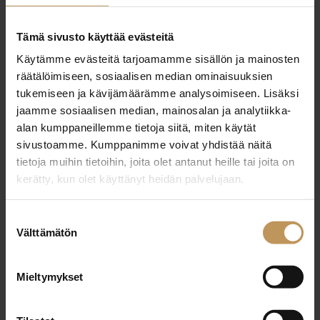
29.2.2024
Tämä sivusto käyttää evästeitä
Mika Silfvenius
Käytämme evästeitä tarjoamamme sisällön ja mainosten
räätälöimiseen, sosiaalisen median ominaisuuksien
Lue artikkeli
tukemiseen ja kävijämäärämme analysoimiseen. Lisäksi
jaamme sosiaalisen median, mainosalan ja analytiikka-
alan kumppaneillemme tietoja siitä, miten käytät
sivustoamme. Kumppanimme voivat yhdistää näitä
tietoja muihin tietoihin, joita olet antanut heille tai joita on
kerätty, kun olet käyttänyt heidän palvelujaan.
Suostumuksen
Välttämätön
valinta
Mieltymykset