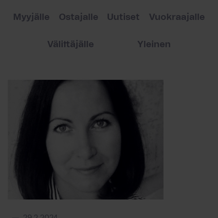
Myyjälle
Ostajalle
Uutiset
Vuokraajalle
Välittäjälle
Yleinen