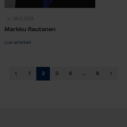
29.2.2024
Markku Rautanen
Lue artikkeli
1
2
3
4
…
8