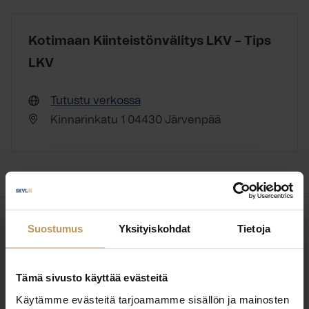
Kotimaan Kiinteistönvälitys LKV – Tips
LKV
Tutustu verkossa
Kinnarinkatu 1 04430 Järvenpää
Suostumus
Yksityiskohdat
Tietoja
OTA YHTEYTTÄ
Miten voin auttaa
Tämä sivusto käyttää evästeitä
asuntoasioissa?
Käytämme evästeitä tarjoamamme sisällön ja mainosten