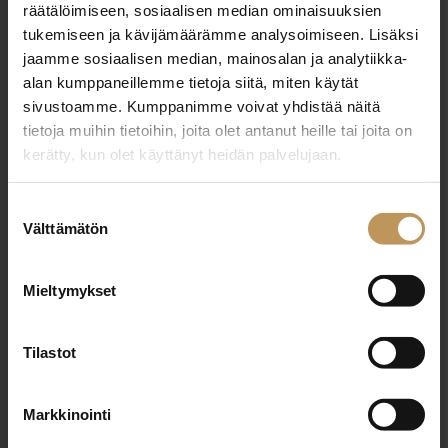
räätälöimiseen, sosiaalisen median ominaisuuksien
tukemiseen ja kävijämäärämme analysoimiseen. Lisäksi
Jätä yhteystietosi, niin otan yhteyttä
jaamme sosiaalisen median, mainosalan ja analytiikka-
alan kumppaneillemme tietoja siitä, miten käytät
sivustoamme. Kumppanimme voivat yhdistää näitä
Pirjo Smått
tietoja muihin tietoihin, joita olet antanut heille tai joita on
kerätty, kun olet käyttänyt heidän palvelujaan.
+358500418271
pirjo.smatt@kotimaan.fi
Suostumuksen
Välttämätön
valinta
Mieltymykset
"
*
" näyttää pakolliset kentät
Tilastot
Aihe
Markkinointi