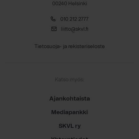
00240 Helsinki
010 212 2777
liitto@skvl.fi
Tietosuoja- ja rekisteriseloste
Katso myös:
Ajankohtaista
Mediapankki
SKVL ry