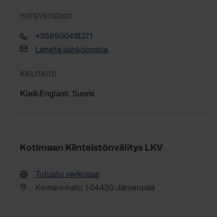
YHTEYSTIEDOT
+358500418271
Lähetä sähköpostia
KIELITAITO
Englanti, Suomi
Kieli:
Kotimaan Kiinteistönvälitys LKV
Tutustu verkossa
Kinnarinkatu 1 04430 Järvenpää