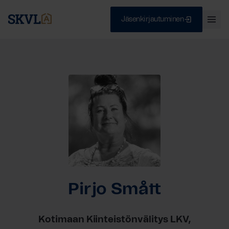
Jäsenkirjautuminen
Ava
val
Skip
Sulje
to
content
HAE
Pirjo Smått
Kotimaan Kiinteistönvälitys LKV