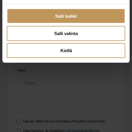
Nimi
*
Salli kaikki
Salli valinta
Sähköposti
*
Kiellä
Viesti
Haluan että minuun otetaan yhteyttä puhelimitse
Olen lukenut ja hyväksyn
tietosuojakäytännöt