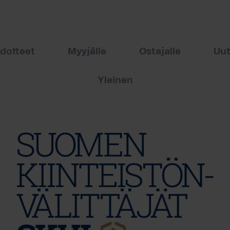
edotteet
Myyjälle
Ostajalle
Uut
Yleinen