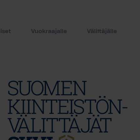
iset
Vuokraajalle
Välittäjälle