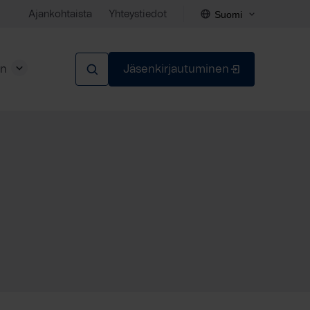
Suomi
Ajankohtaista
Yhteystiedot
en
Jäsenkirjautuminen
Sulje