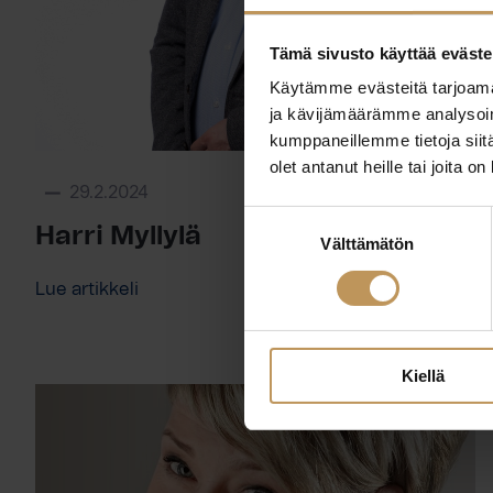
Tämä sivusto käyttää eväste
Käytämme evästeitä tarjoama
ja kävijämäärämme analysoim
kumppaneillemme tietoja siitä
olet antanut heille tai joita o
29.2.2024
Suostumuksen
Harri Myllylä
Välttämätön
valinta
Lue artikkeli
Kiellä