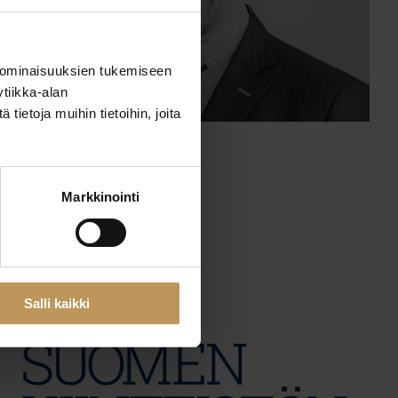
 ominaisuuksien tukemiseen
tiikka-alan
ietoja muihin tietoihin, joita
29.2.2024
Mika Lehtonen
Markkinointi
Lue artikkeli
Salli kaikki