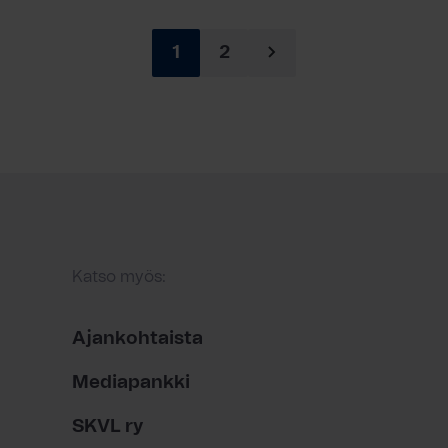
1
2
Katso myös:
Ajankohtaista
Mediapankki
SKVL ry