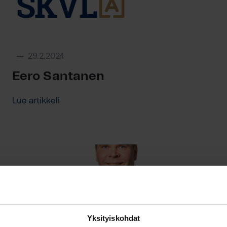
29.2.2024
Eero Santanen
Lue artikkeli
Yksityiskohdat