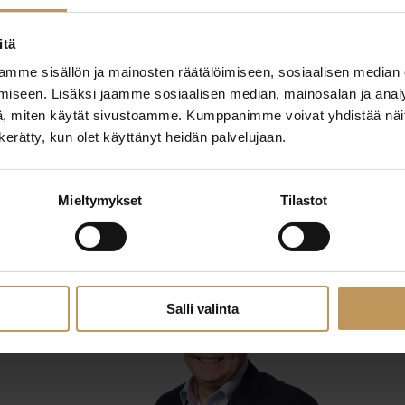
itä
mme sisällön ja mainosten räätälöimiseen, sosiaalisen median
iseen. Lisäksi jaamme sosiaalisen median, mainosalan ja analy
, miten käytät sivustoamme. Kumppanimme voivat yhdistää näitä t
n kerätty, kun olet käyttänyt heidän palvelujaan.
29.2.2024
Kari Markkanen
Mieltymykset
Tilastot
Lue artikkeli
Salli valinta