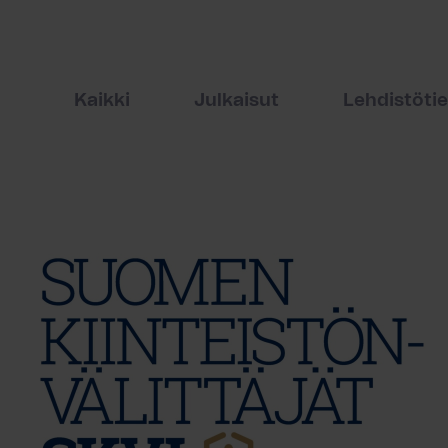
Kaikki
Julkaisut
Lehdistöti