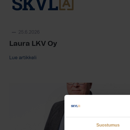
25.6.2026
Laura LKV Oy
Lue artikkeli
Suostumus