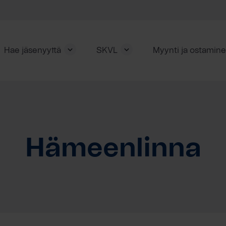
Hae jäsenyyttä
SKVL
Myynti ja ostamin
Hämeenlinna