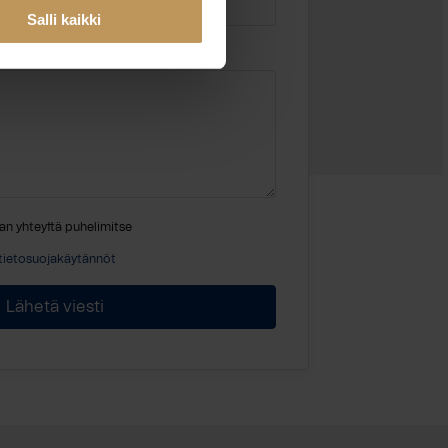
Salli kaikki
an yhteyttä puhelimitse
tietosuojakäytännöt