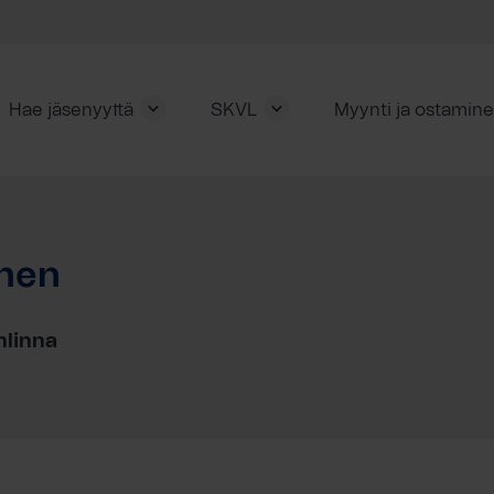
Hae jäsenyyttä
SKVL
Myynti ja ostamin
nen
linna