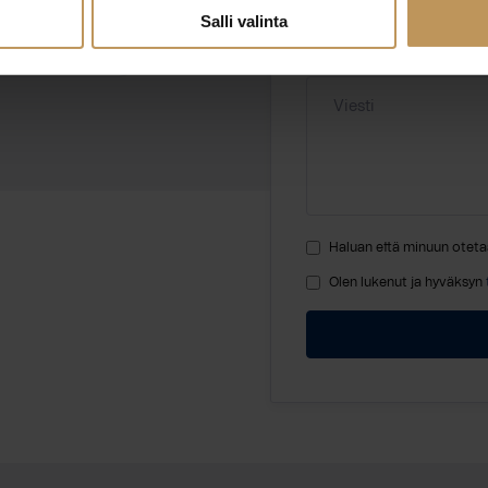
Salli valinta
Viesti
Haluan että minuun oteta
Olen lukenut ja hyväksyn