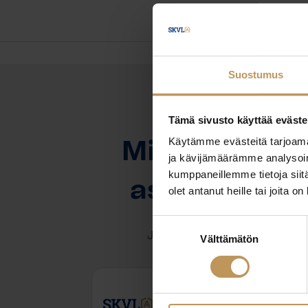
Suostumus
Tämä sivusto käyttää eväste
OTA YHTEYTTÄ
Käytämme evästeitä tarjoama
Miten voin au
ja kävijämäärämme analysoim
kumppaneillemme tietoja siitä
asuntoasioi
olet antanut heille tai joita o
Suostumuksen
Jätä yhteystietosi, niin otan y
Välttämätön
valinta
Eero Santanen