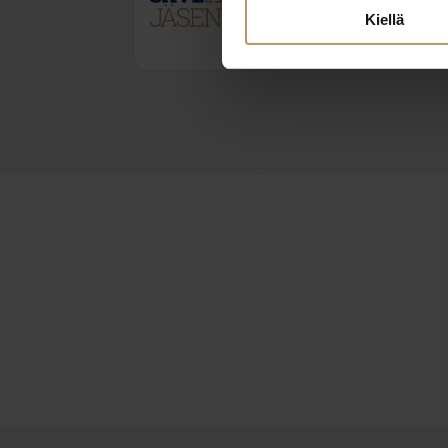
eero@assalkv.fi
Kiellä