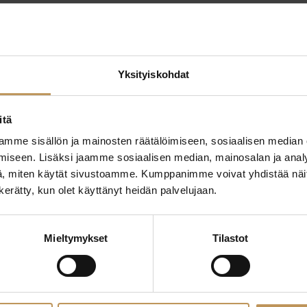
Yksityiskohdat
itä
mme sisällön ja mainosten räätälöimiseen, sosiaalisen median
ttaa
"
*
" näyttää pakolliset
iseen. Lisäksi jaamme sosiaalisen median, mainosalan ja analy
, miten käytät sivustoamme. Kumppanimme voivat yhdistää näitä t
ssa?
n kerätty, kun olet käyttänyt heidän palvelujaan.
Aihe
hteyttä
Mieltymykset
Tilastot
Nimi
*