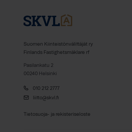
Suomen Kiinteistönvälittäjät ry
Finlands Fastighetsmäklare rf
Pasilankatu 2
00240 Helsinki
010 212 2777
liitto@skvl.fi
Tietosuoja- ja rekisteriseloste