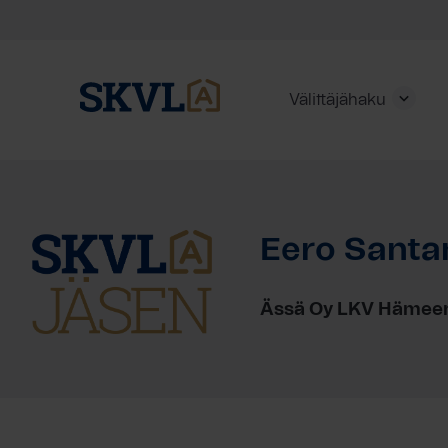
Välittäjähaku
Skip
to
content
Eero Santa
HAE
Ässä Oy LKV Hämeen