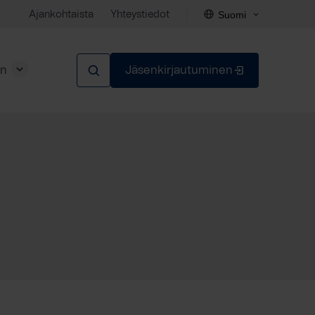
Suomi
Ajankohtaista
Yhteystiedot
en
Jäsenkirjautuminen
Sulje