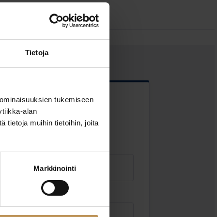
Tietoja
 ominaisuuksien tukemiseen
 kentät
tiikka-alan
ietoja muihin tietoihin, joita
Markkinointi
Sähköposti
*