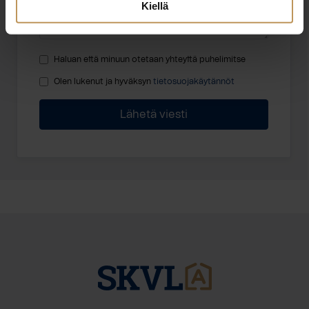
Kiellä
Haluan että minuun otetaan yhteyttä puhelimitse
Olen lukenut ja hyväksyn
tietosuojakäytännöt