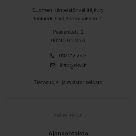
Suomen Kiinteistönvälittäjät ry
Finlands Fastighetsmäklare rf
Pasilankatu 2
00240 Helsinki
010 212 2777
liitto@skvl.fi
Tietosuoja- ja rekisteriseloste
Katso myös:
Ajankohtaista