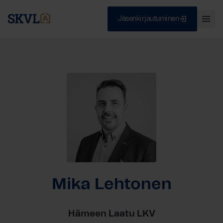
Jäsenkirjautuminen
Ava
val
Skip
Sulje
to
content
HAE
Mika Lehtonen
Hämeen Laatu LKV