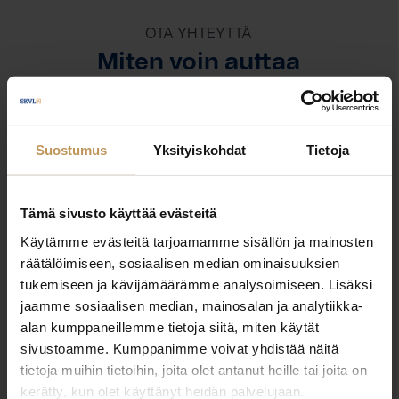
OTA YHTEYTTÄ
Miten voin auttaa
asuntoasioissa?
Jätä yhteystietosi, niin otan yhteyttä
Suostumus
Yksityiskohdat
Tietoja
Mika Lehtonen
Tämä sivusto käyttää evästeitä
Käytämme evästeitä tarjoamamme sisällön ja mainosten
+358504762332
räätälöimiseen, sosiaalisen median ominaisuuksien
mika@laatulkv.fi
tukemiseen ja kävijämäärämme analysoimiseen. Lisäksi
jaamme sosiaalisen median, mainosalan ja analytiikka-
alan kumppaneillemme tietoja siitä, miten käytät
sivustoamme. Kumppanimme voivat yhdistää näitä
tietoja muihin tietoihin, joita olet antanut heille tai joita on
"
*
" näyttää pakolliset kentät
kerätty, kun olet käyttänyt heidän palvelujaan.