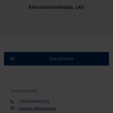
Kiinteistönvälittäjä, LKV
Ota yhteyttä
YHTEYSTIEDOT
+358504762332
Lähetä sähköpostia