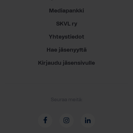
Mediapankki
SKVL ry
Yhteystiedot
Hae jäsenyyttä
Kirjaudu jäsensivulle
Seuraa meitä: