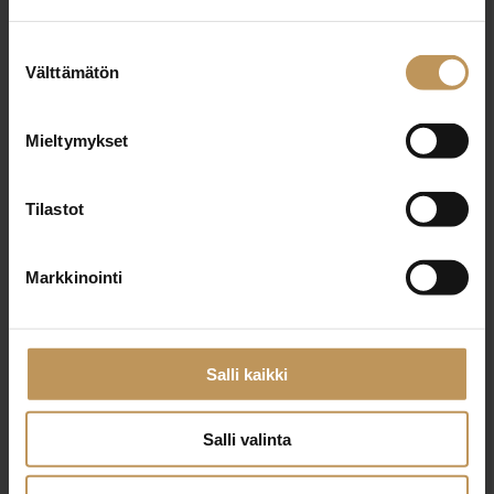
Suostumuksen
Aihe
Välttämätön
valinta
Mieltymykset
Nimi
*
Tilastot
Markkinointi
Sähköposti
*
Salli kaikki
Viesti
Salli valinta