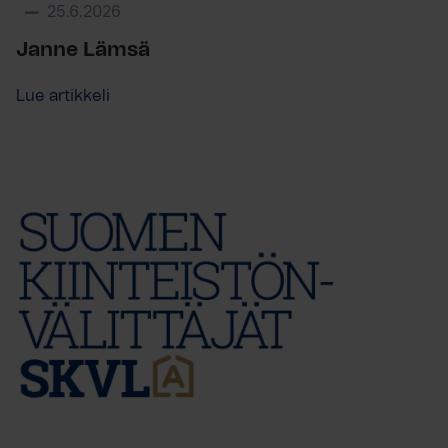
25.6.2026
Janne Lämsä
Lue artikkeli