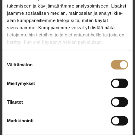
tukemiseen ja kävijämäärämme analysoimiseen. Lisäksi
jaamme sosiaalisen median, mainosalan ja analytiikka-
alan kumppaneillemme tietoja siitä, miten käytät
sivustoamme. Kumppanimme voivat yhdistää näitä
tietoja muihin tietoihin, joita olet antanut heille tai joita on
kerätty, kun olet käyttänyt heidän palvelujaan.
Suostumuksen
Välttämätön
valinta
19.5.2026
Mieltymykset
Niina Kuhta-Kuhmonen
Tilastot
Lue artikkeli
Markkinointi