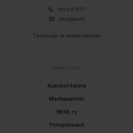
010 212 2777
liitto@skvl.fi
Tietosuoja- ja rekisteriseloste
Katso myös:
Ajankohtaista
Mediapankki
SKVL ry
Yhteystiedot