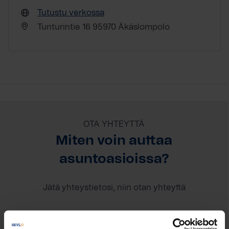
Tutustu verkossa
Tunturintie 16 95970 Äkäslompolo
OTA YHTEYTTÄ
Miten voin auttaa
asuntoasioissa?
Jätä yhteystietosi, niin otan yhteyttä
Eeva Kaisanlahti