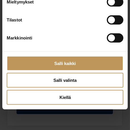
Mieltymykset
Sähköposti
*
Tilastot
Viesti
Markkinointi
Salli kaikki
Salli valinta
Haluan että minuun otetaan yhteyttä puhelimitse
Olen lukenut ja hyväksyn
tietosuojakäytännöt
Kiellä