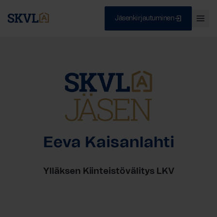
Jäsenkirjautuminen
Ava
val
Skip
Sulje
to
content
HAE
Eeva Kaisanlahti
Ylläksen Kiinteistövälitys LKV