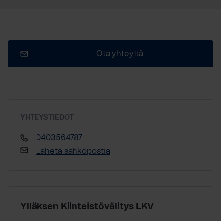
Ota yhteyttä
YHTEYSTIEDOT
0403564787
Lähetä sähköpostia
Ylläksen Kiinteistövälitys LKV