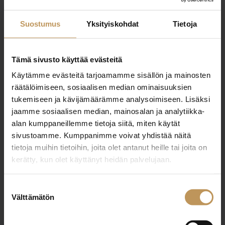
0403564787
Suostumus
Yksityiskohdat
Tietoja
eeva@yllaslkv.fi
Tämä sivusto käyttää evästeitä
Käytämme evästeitä tarjoamamme sisällön ja mainosten
räätälöimiseen, sosiaalisen median ominaisuuksien
"
*
" näyttää pakolliset kentät
tukemiseen ja kävijämäärämme analysoimiseen. Lisäksi
jaamme sosiaalisen median, mainosalan ja analytiikka-
alan kumppaneillemme tietoja siitä, miten käytät
Aihe
sivustoamme. Kumppanimme voivat yhdistää näitä
tietoja muihin tietoihin, joita olet antanut heille tai joita on
kerätty, kun olet käyttänyt heidän palvelujaan.
Nimi
*
Suostumuksen
Välttämätön
valinta