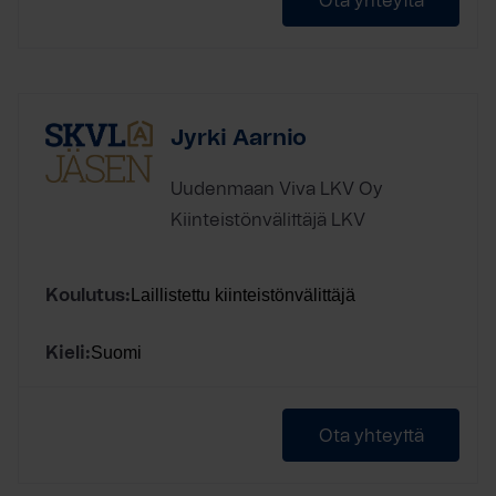
Ota yhteyttä
Jyrki Aarnio
Uudenmaan Viva LKV Oy
Kiinteistönvälittäjä LKV
Laillistettu kiinteistönvälittäjä
Koulutus:
Suomi
Kieli:
Ota yhteyttä