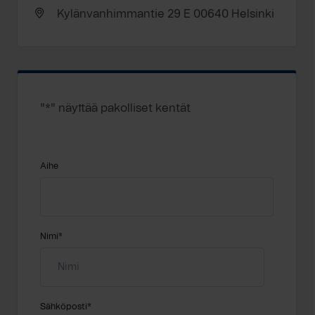
Kylänvanhimmantie 29 E 00640 Helsinki
"
*
" näyttää pakolliset kentät
Aihe
Nimi
*
Sähköposti
*