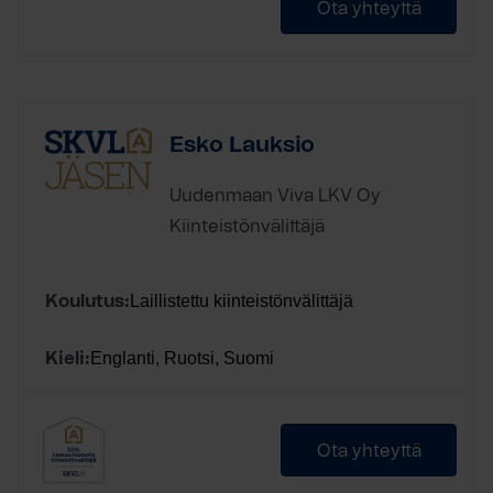
Ota yhteyttä
Esko Lauksio
Uudenmaan Viva LKV Oy
Kiinteistönvälittäjä
Laillistettu kiinteistönvälittäjä
Koulutus:
Englanti, Ruotsi, Suomi
Kieli:
Ota yhteyttä