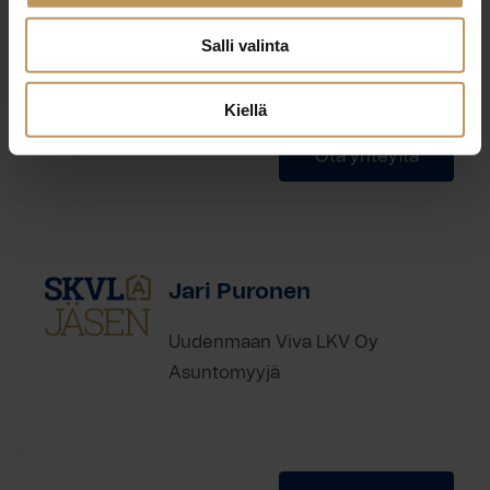
Salli valinta
Laillistettu kiinteistönvälittäjä
Koulutus:
Kiellä
Ota yhteyttä
Jari Puronen
Uudenmaan Viva LKV Oy
Asuntomyyjä