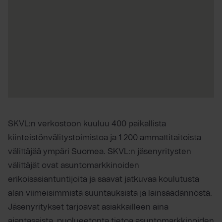
SKVL:n verkostoon kuuluu 400 paikallista
kiinteistönvälitystoimistoa ja 1 200 ammattitaitoista
välittäjää ympäri Suomea. SKVL:n jäsenyritysten
välittäjät ovat asuntomarkkinoiden
erikoisasiantuntijoita ja saavat jatkuvaa koulutusta
alan viimeisimmistä suuntauksista ja lainsäädännöstä.
Jäsenyritykset tarjoavat asiakkailleen aina
ajantasaista, puolueetonta tietoa asuntomarkkinoiden