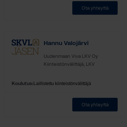
Ota yhteyttä
Hannu Valojärvi
Uudenmaan Viva LKV Oy
Kiinteistönvälittäjä, LKV
Laillistettu kiinteistönvälittäjä
Koulutus:
Ota yhteyttä