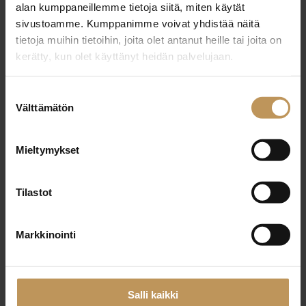
alan kumppaneillemme tietoja siitä, miten käytät
sivustoamme. Kumppanimme voivat yhdistää näitä
tietoja muihin tietoihin, joita olet antanut heille tai joita on
kerätty, kun olet käyttänyt heidän palvelujaan.
Antti Virtanen
Uudenmaan Viva LKV Oy
Suostumuksen
Välttämätön
valinta
Myyntijohtaja
Mieltymykset
Ota yhteyttä
Tilastot
Markkinointi
Seppo Valojärvi
Salli kaikki
Uudenmaan Viva LKV Oy