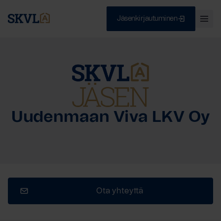
Jäsenkirjautuminen
Ava
val
Skip
Sulje
to
content
HAE
Uudenmaan Viva LKV Oy
Ota yhteyttä