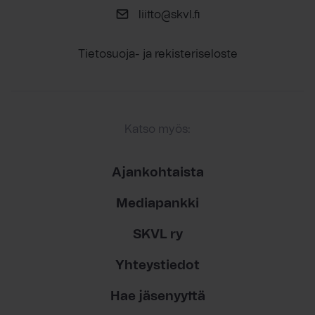
liitto@skvl.fi
Tietosuoja- ja rekisteriseloste
Katso myös:
Ajankohtaista
Mediapankki
SKVL ry
Yhteystiedot
Hae jäsenyyttä