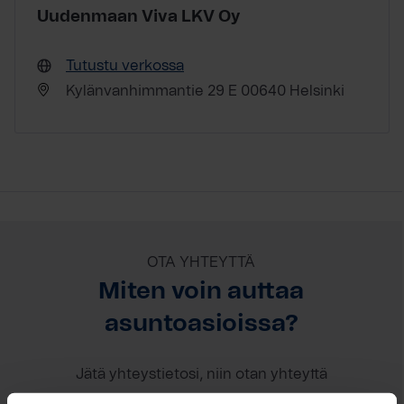
Uudenmaan Viva LKV Oy
Tutustu verkossa
Kylänvanhimmantie 29 E 00640 Helsinki
OTA YHTEYTTÄ
Miten voin auttaa
asuntoasioissa?
Jätä yhteystietosi, niin otan yhteyttä