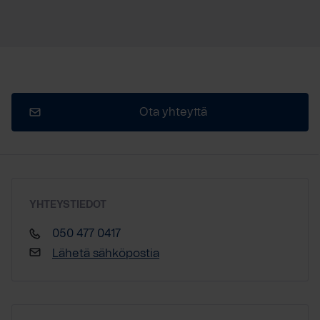
Ota yhteyttä
YHTEYSTIEDOT
050 477 0417
Lähetä sähköpostia