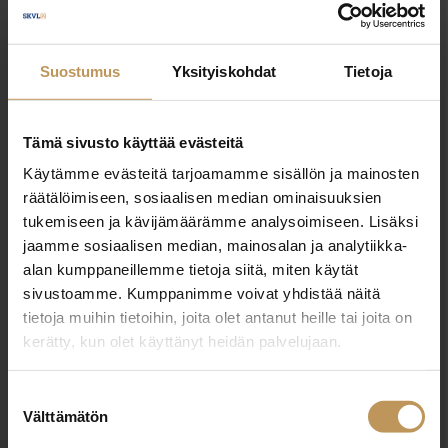
Jukka Kauria
Suostumus
Yksityiskohdat
Tietoja
050 477 0417
jukka.kauria@vivalkv.fi
Tämä sivusto käyttää evästeitä
Käytämme evästeitä tarjoamamme sisällön ja mainosten
räätälöimiseen, sosiaalisen median ominaisuuksien
tukemiseen ja kävijämäärämme analysoimiseen. Lisäksi
"
*
" näyttää pakolliset kentät
jaamme sosiaalisen median, mainosalan ja analytiikka-
alan kumppaneillemme tietoja siitä, miten käytät
sivustoamme. Kumppanimme voivat yhdistää näitä
Aihe
tietoja muihin tietoihin, joita olet antanut heille tai joita on
kerätty, kun olet käyttänyt heidän palvelujaan.
Suostumuksen
Välttämätön
Nimi
*
valinta