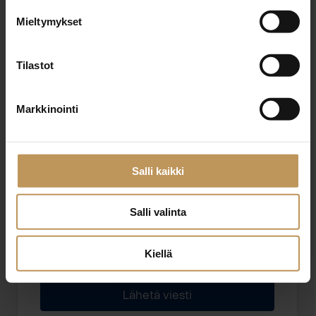
Mieltymykset
Sähköposti
*
Tilastot
Markkinointi
Viesti
Salli kaikki
Salli valinta
Haluan että minuun otetaan yhteyttä puhelimitse
Kiellä
Olen lukenut ja hyväksyn
tietosuojakäytännöt