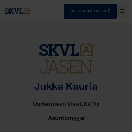
Jäsenkirjautuminen
Ava
val
Skip
Sulje
to
content
HAE
Jukka Kauria
Uudenmaan Viva LKV Oy
Asuntomyyjä