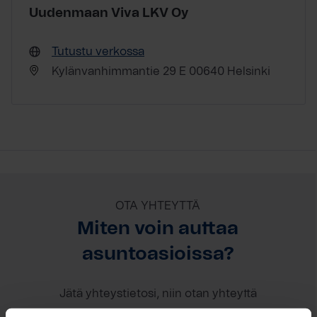
Uudenmaan Viva LKV Oy
Tutustu verkossa
Kylänvanhimmantie 29 E 00640 Helsinki
OTA YHTEYTTÄ
Miten voin auttaa
asuntoasioissa?
Jätä yhteystietosi, niin otan yhteyttä