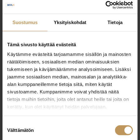
Jari Puronen
Suostumus
Yksityiskohdat
Tietoja
+358503201080
jari.puronen@vivalkv.fi
Tämä sivusto käyttää evästeitä
Käytämme evästeitä tarjoamamme sisällön ja mainosten
räätälöimiseen, sosiaalisen median ominaisuuksien
tukemiseen ja kävijämäärämme analysoimiseen. Lisäksi
"
*
" näyttää pakolliset kentät
jaamme sosiaalisen median, mainosalan ja analytiikka-
alan kumppaneillemme tietoja siitä, miten käytät
sivustoamme. Kumppanimme voivat yhdistää näitä
Aihe
tietoja muihin tietoihin, joita olet antanut heille tai joita on
kerätty, kun olet käyttänyt heidän palvelujaan.
Suostumuksen
Välttämätön
Nimi
*
valinta