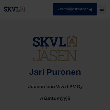
Jäsenkirjautuminen
Ava
val
Skip
Sulje
to
content
HAE
Jari Puronen
Uudenmaan Viva LKV Oy
Asuntomyyjä