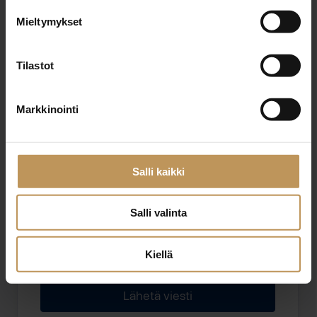
Mieltymykset
Sähköposti
*
Tilastot
Markkinointi
Viesti
Salli kaikki
Salli valinta
Haluan että minuun otetaan yhteyttä puhelimitse
Kiellä
Olen lukenut ja hyväksyn
tietosuojakäytännöt