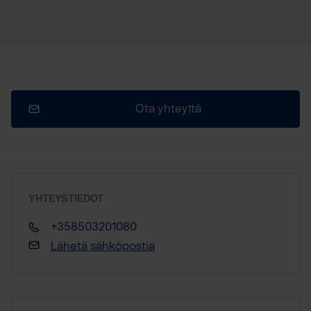
Ota yhteyttä
YHTEYSTIEDOT
+358503201080
Lähetä sähköpostia