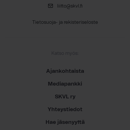
liitto@skvl.fi
Tietosuoja- ja rekisteriseloste
Katso myös:
Ajankohtaista
Mediapankki
SKVL ry
Yhteystiedot
Hae jäsenyyttä