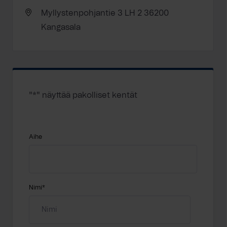
Myllystenpohjantie 3 LH 2 36200
Kangasala
"
*
" näyttää pakolliset kentät
Aihe
Nimi
*