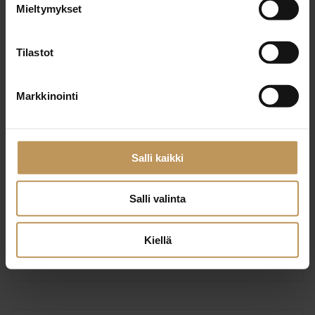
Mieltymykset
Ota yhteyttä
Tilastot
Markkinointi
Johanna Oksanen
Neliöt Liikkuu LKV Oy Ab –
Salli kaikki
Kangasala
Salli valinta
Kiellä
Ota yhteyttä