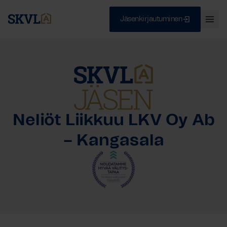
Jäsenkirjautuminen
Ava
val
Skip
Sulje
to
content
HAE
Neliöt Liikkuu LKV Oy Ab
– Kangasala