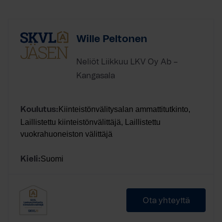
Wille Peltonen
Neliöt Liikkuu LKV Oy Ab –
Kangasala
Kiinteistönvälitysalan ammattitutkinto,
Koulutus:
Laillistettu kiinteistönvälittäjä, Laillistettu
vuokrahuoneiston välittäjä
Suomi
Kieli:
Ota yhteyttä