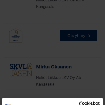
Neliöt Liikkuu LKV Oy Ab –
Kangasala
Ota yhteyttä
Mirka Oksanen
Neliöt Liikkuu LKV Oy Ab –
Kangasala