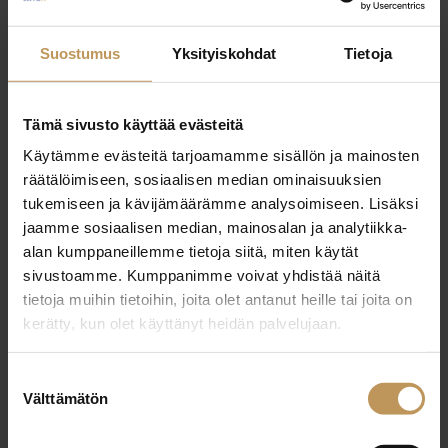
Ota yhteyttä
Suostumus
Yksityiskohdat
Tietoja
Tämä sivusto käyttää evästeitä
Johanna Toukola
Käytämme evästeitä tarjoamamme sisällön ja mainosten
räätälöimiseen, sosiaalisen median ominaisuuksien
Neliöt Liikkuu LKV Oy Ab – Kangasala
tukemiseen ja kävijämäärämme analysoimiseen. Lisäksi
Kiinteistönvälittäjä
jaamme sosiaalisen median, mainosalan ja analytiikka-
alan kumppaneillemme tietoja siitä, miten käytät
sivustoamme. Kumppanimme voivat yhdistää näitä
Kiinteistönvälitysalan ammattitutkinto,
Koulutus:
tietoja muihin tietoihin, joita olet antanut heille tai joita on
Laillistettu kiinteistönvälittäjä, Laillistettu
kerätty, kun olet käyttänyt heidän palvelujaan.
vuokrahuoneiston välittäjä, Ylempi
kiinteistönvälittäjän tutkinto
Suostumuksen
Välttämätön
valinta
Englanti, Suomi
Kieli: