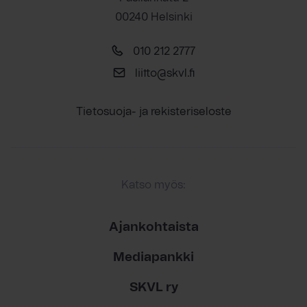
00240 Helsinki
010 212 2777
liitto@skvl.fi
Tietosuoja- ja rekisteriseloste
Katso myös:
Ajankohtaista
Mediapankki
SKVL ry