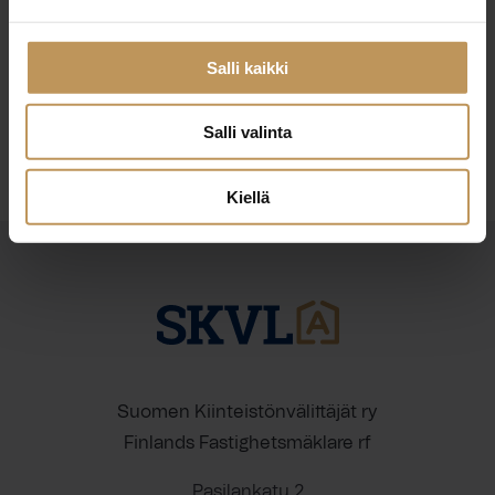
3.7.2026
Mirva Salo
Salli kaikki
Lue artikkeli
Salli valinta
Kiellä
Suomen Kiinteistönvälittäjät ry
Finlands Fastighetsmäklare rf
Pasilankatu 2