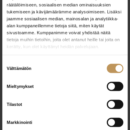
3.7.2026
räätälöimiseen, sosiaalisen median ominaisuuksien
Matti Nevanperä
tukemiseen ja kävijämäärämme analysoimiseen. Lisäksi
jaamme sosiaalisen median, mainosalan ja analytiikka-
Lue artikkeli
alan kumppaneillemme tietoja siitä, miten käytät
sivustoamme. Kumppanimme voivat yhdistää näitä
tietoja muihin tietoihin, joita olet antanut heille tai joita on
kerätty, kun olet käyttänyt heidän palvelujaan.
Suostumuksen
Välttämätön
valinta
Mieltymykset
Tilastot
Markkinointi