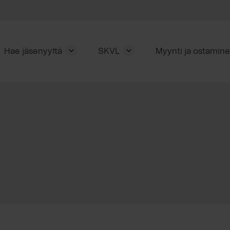
Hae jäsenyyttä
SKVL
Myynti ja ostamin