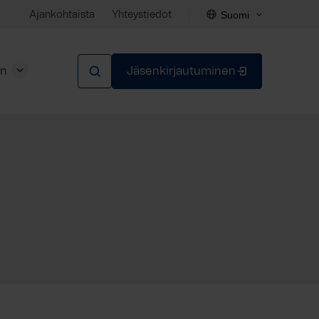
Suomi
Ajankohtaista
Yhteystiedot
en
Jäsenkirjautuminen
Sulje