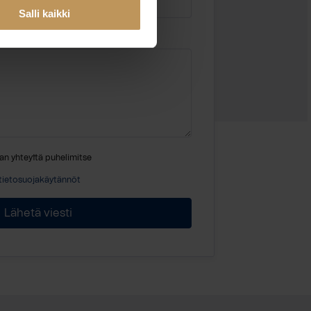
Salli kaikki
an yhteyttä puhelimitse
tietosuojakäytännöt