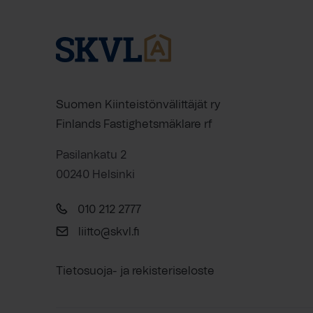
Suomen Kiinteistönvälittäjät ry
Finlands Fastighetsmäklare rf
Pasilankatu 2
00240 Helsinki
010 212 2777
liitto@skvl.fi
Tietosuoja- ja rekisteriseloste