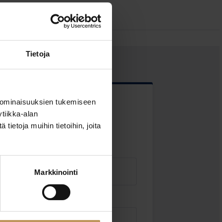
Tietoja
 ominaisuuksien tukemiseen
 kentät
tiikka-alan
ietoja muihin tietoihin, joita
Markkinointi
Sähköposti
*