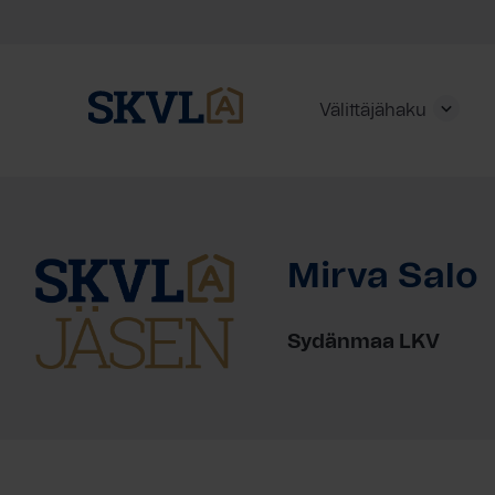
Välittäjähaku
Skip
to
content
Mirva Salo
HAE
Sydänmaa LKV