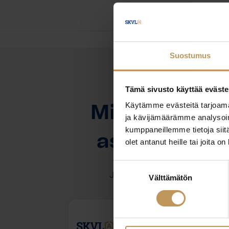
Suostumus
Tämä sivusto käyttää eväste
OTA YHTEYTTÄ
Käytämme evästeitä tarjoama
Miten voin au
ja kävijämäärämme analysoim
kumppaneillemme tietoja siitä
asuntoasioi
olet antanut heille tai joita o
Suostumuksen
Jätä yhteystietosi, niin otan y
Välttämätön
valinta
Mirva Salo