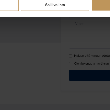
Salli valinta
Viesti
Haluan että minuun oteta
Olen lukenut ja hyväksyn