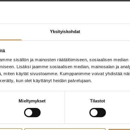
Yksityiskohdat
itä
mme sisällön ja mainosten räätälöimiseen, sosiaalisen median
ttaa
"
*
" näyttää pakolliset
iseen. Lisäksi jaamme sosiaalisen median, mainosalan ja analy
, miten käytät sivustoamme. Kumppanimme voivat yhdistää näitä t
ssa?
n kerätty, kun olet käyttänyt heidän palvelujaan.
Aihe
hteyttä
Mieltymykset
Tilastot
Nimi
*