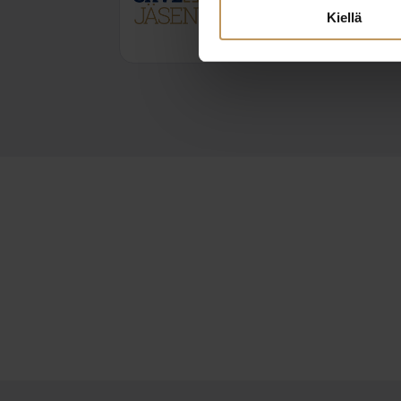
mirva@sydanmaalkv.fi
Kiellä