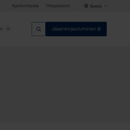
Suomi
Ajankohtaista
Yhteystiedot
en
Jäsenkirjautuminen
Sulje