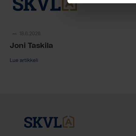
18.6.2026
Joni Taskila
Lue artikkeli