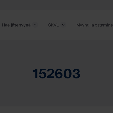
Hae jäsenyyttä
SKVL
Myynti ja ostamin
152603