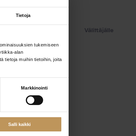
Tietoja
iset
Vuokraajalle
Välittäjälle
 ominaisuuksien tukemiseen
tiikka-alan
ietoja muihin tietoihin, joita
Markkinointi
Salli kaikki