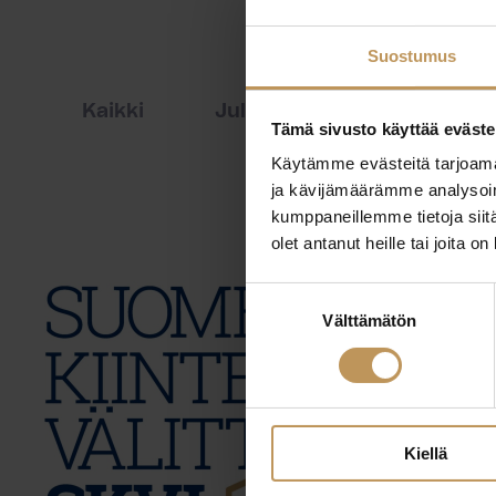
Suostumus
Kaikki
Julkaisut
Lehdistöti
Tämä sivusto käyttää eväste
Käytämme evästeitä tarjoama
ja kävijämäärämme analysoim
kumppaneillemme tietoja siitä
olet antanut heille tai joita o
Suostumuksen
Välttämätön
valinta
Kiellä