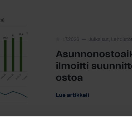
1.7.2026
Julkaisut, Lehdistö
Asunnonostoaik
ilmoitti suunni
ostoa
Lue artikkeli