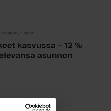
tiedotteet, Yleinen
eet kasvussa – 12 %
ttelevansa asunnon