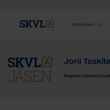
Välittäjähaku
Skip
to
content
Joni Taskil
HAE
Raahen Kiinteistöväl