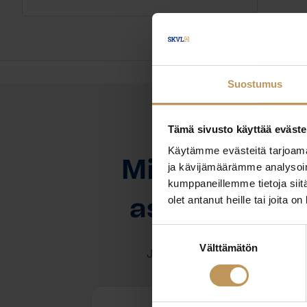
Suostumus
Tämä sivusto käyttää eväste
OTA YHTEYTTÄ
Käytämme evästeitä tarjoama
Miten voin au
ja kävijämäärämme analysoim
kumppaneillemme tietoja siitä
olet antanut heille tai joita o
asuntoasioi
Suostumuksen
Välttämätön
valinta
Jätä yhteystietosi, niin otan y
Joni Taskila