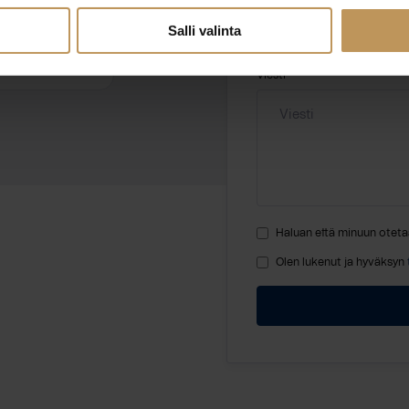
Salli valinta
.com
Viesti
Haluan että minuun oteta
Olen lukenut ja hyväksyn