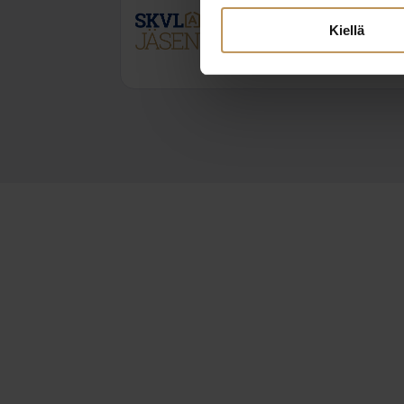
Kiellä
0413282292
joni.taskila@raahenkv