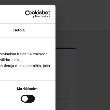
Tietoja
 ominaisuuksien tukemiseen
tiikka-alan
 kentät
ietoja muihin tietoihin, joita
Markkinointi
Sähköposti
*