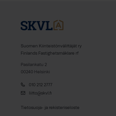
Suomen Kiinteistönvälittäjät ry
Finlands Fastighetsmäklare rf
Pasilankatu 2
00240 Helsinki
010 212 2777
liitto@skvl.fi
Tietosuoja- ja rekisteriseloste