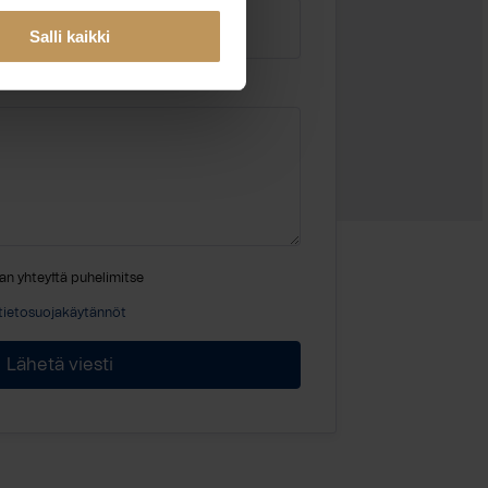
Salli kaikki
an yhteyttä puhelimitse
tietosuojakäytännöt