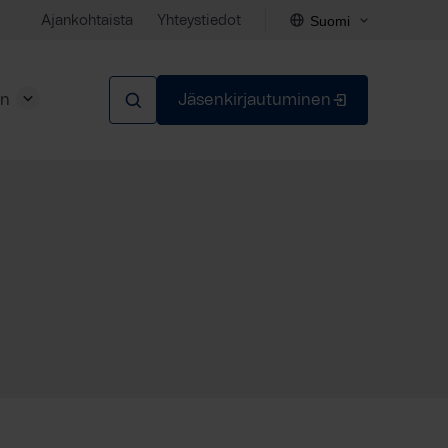
Suomi
Ajankohtaista
Yhteystiedot
en
Jäsenkirjautuminen
Sulje