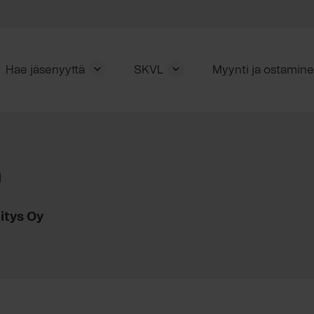
Hae jäsenyyttä
SKVL
Myynti ja ostamin
a
itys Oy