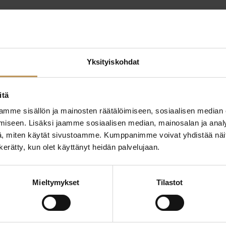
Yksityiskohdat
itä
mme sisällön ja mainosten räätälöimiseen, sosiaalisen median
ttaa
iseen. Lisäksi jaamme sosiaalisen median, mainosalan ja analy
"
*
" näyttää pakolliset
, miten käytät sivustoamme. Kumppanimme voivat yhdistää näitä t
n kerätty, kun olet käyttänyt heidän palvelujaan.
ssa?
Aihe
Mieltymykset
Tilastot
hteyttä
Nimi
*